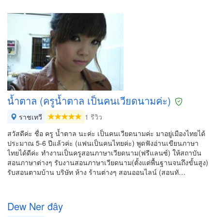
น้ำตาล (ครูน้ำตาล เป็นคนเวียดนามค่ะ)
ราชเทวี
1 รีวิว
สวัสดีค่ะ ชื่อ ครู น้ำตาล นะค่ะ เป็นคนเวียดนามค่ะ มาอยู่เมืองไทยได้
ประมาณ 5-6 ปีแล้วค่ะ (แฟนเป็นคนไทยค่ะ) พูดฟังอ่านเขียนภาษา
ไทยได้ดีค่ะ ทำงานเป็นครูสอนภาษาเวียดนาม(ฟรีแลนซ์) ให้สถาบัน
สอนภาษาต่างๆ รับงานสอนภาษาเวียดนาม(ตั้งแต่พื้นฐานจนถึงขั้นสูง)
รับสอนตามบ้าน บริษัท ห้าง ร้านต่างๆ สอนออนไลน์ (สอนทั…
Dew Ner đây