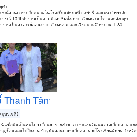
่จุฬาฯ
กรณ์สอนภาษาเวียดนามในโรงเรียนมัธยมที่จ.ลพบุรี และมหาวิทยาลัย
การณ์ 10 ปี ทำงานเป็นล่ามมืออาชีพทั้งภาษาเวียดนาม ไทยและอังกฤษ
นทำงานเป็นอาจารย์สอนภาษาเวียดนาม และเวียดนามศึกษา matt_30
จี้ Thanh Tâm
มุทรเจดีย์
่ะ ฉันชื่อมินเป็นคนไทย เรียนจบจากสาขาภาษาและวัฒนธรรมเวียดนาม และม
ฤดูร้อนและไปฝึกงาน ปัจจุบันสอนภาษาเวียดนามอยู่โรงเรียนมัธยม จังหว