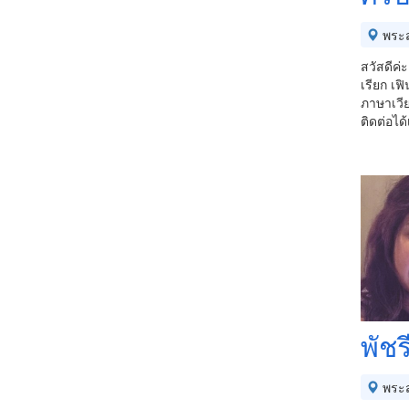
พระส
สวัสดีค่
เรียก เฟ
ภาษาเวีย
ติดต่อไ
พัชร
พระส