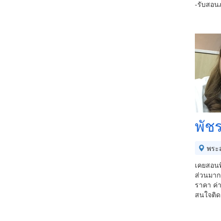
-รับสอนภ
พัชร
พระส
เคยสอนพ
ส่วนมากส
ราคา ค่า
สนใจติด