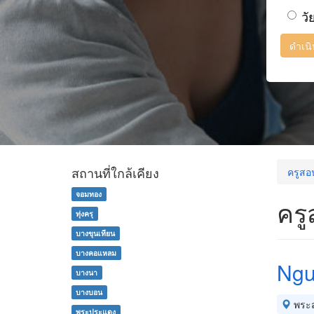
วั
ดำเน
สถานที่ใกล้เคียง
ครูสอ
จอมทอง
ครู
ทุ่งครุ
บางขุนเทียน
บางคอแหลม
Ngu
บางนา
บางบอน
พระส
พระประแดง