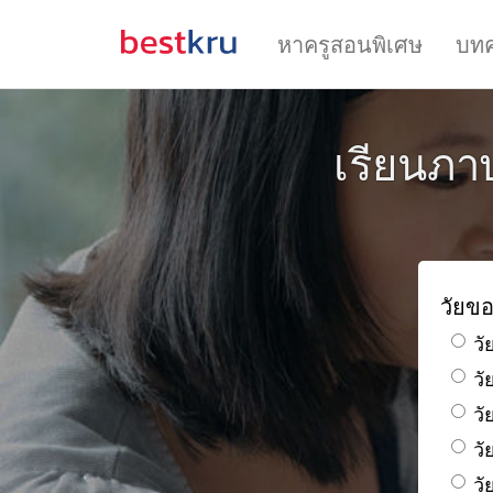
หาครูสอนพิเศษ
บท
เรียนภาษ
วัยขอ
วั
ว
วั
วั
วั