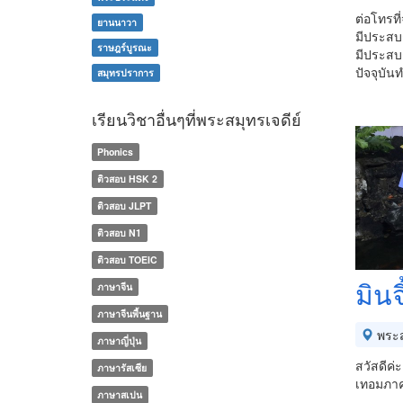
ต่อโทรที
ยานนาวา
มีประสบ
ราษฎร์บูรณะ
มีประสบ
ปัจจุบั
สมุทรปราการ
เรียนวิชาอื่นๆที่พระสมุทรเจดีย์
Phonics
ติวสอบ HSK 2
ติวสอบ JLPT
ติวสอบ N1
ติวสอบ TOEIC
มิน
ภาษาจีน
ภาษาจีนพื้นฐาน
พระส
ภาษาญี่ปุ่น
สวัสดีค
ภาษารัสเซีย
เทอมภาค
ภาษาสเปน