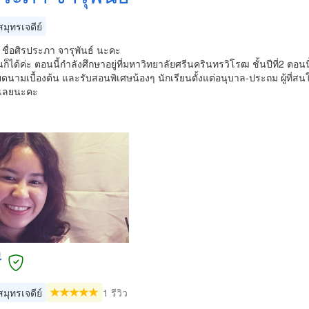
มุทรเจดีย์
ะ ชื่อศิรประภา จารุพันธ์ นะคะ
ินก็ได้ค่ะ ตอนนี้กำลังศึกษาอยู่ที่มหาวิทยาลัยศรีนครินทรวิโรฒ ชั้นปีที่2 ตอน
ดนามเบื้องต้น และรับสอนพิเศษน้องๆ นักเรียนตั้งแต่อนุบาล-ประถม ผู้ที
ด้เลยนะคะ
ี
มุทรเจดีย์
1 รีวิว