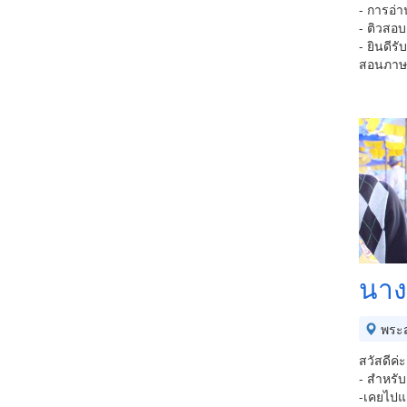
- การอ่
- ติวสอบ
- ยินดีรั
สอนภาษา
นาง
พระส
สวัสดีค่ะ
- สำหรับ
-เคยไปแล