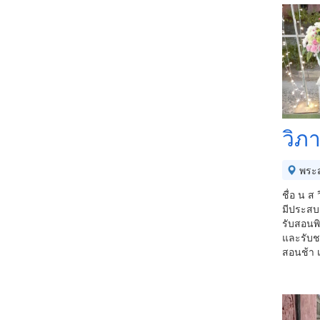
วิภ
พระส
ชื่อ น 
มีประสบก
รับสอนพิ
และรับช
สอนช้า 