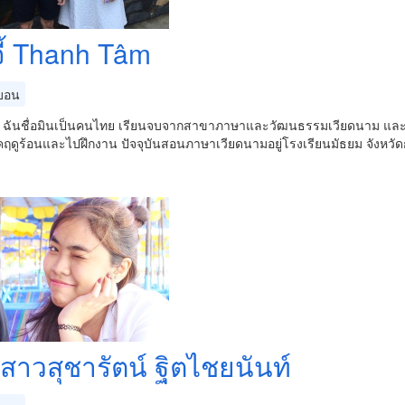
จี้ Thanh Tâm
บอน
่ะ ฉันชื่อมินเป็นคนไทย เรียนจบจากสาขาภาษาและวัฒนธรรมเวียดนาม และม
ฤดูร้อนและไปฝึกงาน ปัจจุบันสอนภาษาเวียดนามอยู่โรงเรียนมัธยม จังหว
สาวสุชารัตน์ ฐิตไชยนันท์