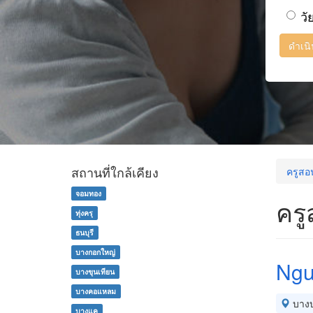
วั
ดำเน
สถานที่ใกล้เคียง
ครูสอ
จอมทอง
คร
ทุ่งครุ
ธนบุรี
บางกอกใหญ่
Ngu
บางขุนเทียน
บางคอแหลม
บาง
บางแค