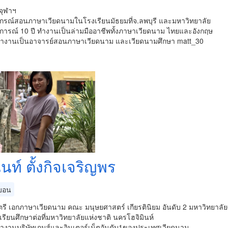
่จุฬาฯ
กรณ์สอนภาษาเวียดนามในโรงเรียนมัธยมที่จ.ลพบุรี และมหาวิทยาลัย
การณ์ 10 ปี ทำงานเป็นล่ามมืออาชีพทั้งภาษาเวียดนาม ไทยและอังกฤษ
นทำงานเป็นอาจารย์สอนภาษาเวียดนาม และเวียดนามศึกษา matt_30
ันท์ ตั้งกิจเจริญพร
บอน
รี เอกภาษาเวียดนาม คณะ มนุษยศาสตร์ เกียรตินิยม อันดับ 2 มหาวิทยาลั
นเรียนศึกษาต่อที่มหาวิทยาลัยแห่งชาติ นครโฮจิมินห์
นทำงานบริษัทเกมส์และอินเตอร์เน็ตอันดับ1ของประเทศเวียดนาม