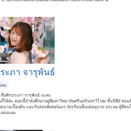
ประภา จารุพันธ์
บอน
ะ ชื่อศิรประภา จารุพันธ์ นะคะ
ินก็ได้ค่ะ ตอนนี้กำลังศึกษาอยู่ที่มหาวิทยาลัยศรีนครินทรวิโรฒ ชั้นปีที่2 ตอน
ดนามเบื้องต้น และรับสอนพิเศษน้องๆ นักเรียนตั้งแต่อนุบาล-ประถม ผู้ที
ด้เลยนะคะ