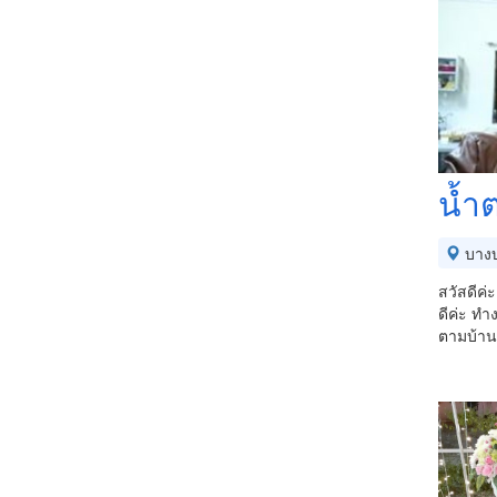
น้ำ
บาง
สวัสดีค่
ดีค่ะ ท
ตามบ้าน