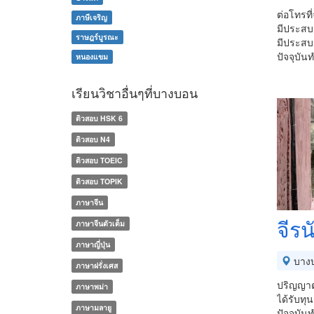
ต่อโทรที
ภาษีเจริญ
มีประสบ
ราษฎร์บูรณะ
มีประสบ
ปัจจุบั
หนองแขม
เรียนวิชาอื่นๆที่บางบอน
ติวสอบ HSK 6
ติวสอบ N4
ติวสอบ TOEIC
ติวสอบ TOPIK
ภาษาจีน
จีรน
ภาษาจีนตัวเต็ม
ภาษาญี่ปุ่น
บาง
ภาษาฝรั่งเศส
ปริญญาต
ภาษาพม่า
ได้รับทุ
ภาษามลายู
ปัจจุบั