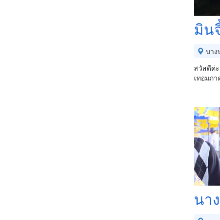
มิน
บาง
สวัสดีค
เทอมภาค
นาง