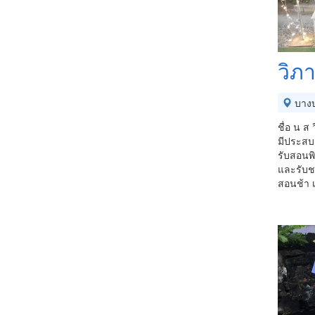
วิภ
บาง
ชื่อ น 
มีประสบก
รับสอนพิ
และรับช
สอนช้า 