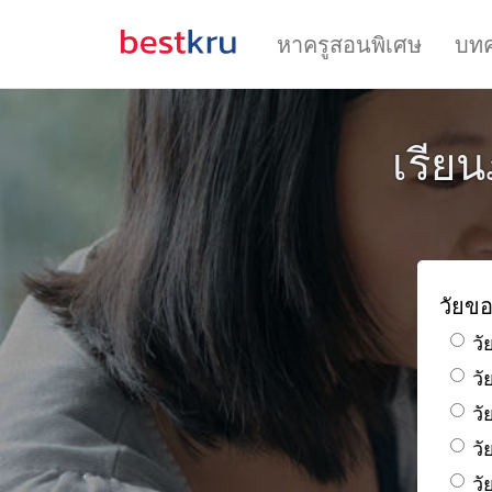
หาครูสอนพิเศษ
บท
เรีย
วัยขอ
วั
ว
วั
วั
วั