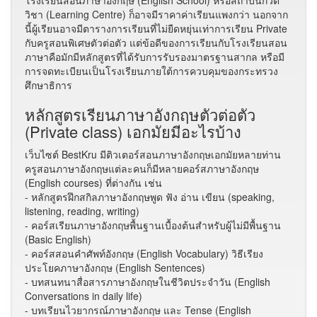
โรงเรียนสอนภาษาอังกฤษ (English School) หรือสถาบันกวด
วิชา (Learning Centre) ก็อาจมีราคาค่าเรียนแพงกว่า นอกจาก
นี้ผู้เรียนอาจมีตารางการเรียนที่ไม่ยืดหยุ่นเท่าการเรียน Private
กับครูสอนพิเศษตัวต่อตัว แต่ข้อดีของการเรียนกับโรงเรียนสอน
ภาษาคือมักมีหลักสูตรที่ได้รับการรับรองมาตรฐานสากล หรือมี
การจดทะเบียนเป็นโรงเรียนภายใต้การควบคุมของกระทรวง
ศึกษาธิการ
หลักสูตรเรียนภาษาอังกฤษตัวต่อตัว
(Private class) เอกมัยมีอะไรบ้าง
เว็บไซต์ BestKru มีติวเตอร์สอนภาษาอังกฤษเอกมัยหลายท่าน
ครูสอนภาษาอังกฤษแต่ละคนก็มีหลายคอร์สภาษาอังกฤษ
(English courses) ที่ต่างกัน เช่น
- หลักสูตรฝึกสกิลภาษาอังกฤษพูด ฟัง อ่าน เขียน (speaking,
listening, reading, writing)
- คอร์สเรียนภาษาอังกฤษพื้นฐานเบื้องต้นสำหรับผู้ไม่มีพื้นฐาน
(Basic English)
- คอร์สสอนคำศัพท์อังกฤษ (English Vocabulary) วิธีเรียง
ประโยคภาษาอังกฤษ (English Sentences)
- บทสนทนาสื่อสารภาษาอังกฤษในชีวิตประจำวัน (English
Conversations in daily life)
- บทเรียนไวยากรณ์ภาษาอังกฤษ และ Tense (English