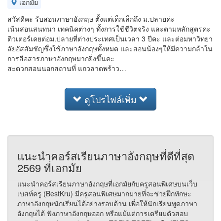
เอกมัย
สวัสดีคะ รับสอนภาษาอังกฤษ ตั้งแต่เด็กเล็กถึง ม.ปลายค่ะ
เน้นสอนสนทนา เทคนิคต่างๆ ทั้งการใช้ชีวิตจริง และตามหลักสูตรคะ
ติวเตอร์เคยต่อม.ปลายที่ต่างประเทศเป็นเวลา 3 ปีคะ และต่อมหาวิทยา
ลัยอัสสัมชัญซึ่งใช้ภาษาอังกฤษทั้งหมด และสอนน้องๆให้มีความกล้าใน
การสือสารภาษาอังกฤษมากยิ่งขึ้นคะ
สะดวกสอนนอกสถานที่ แถวลาดพร้าว…
ดูโปรไฟล์เพิ่ม
แนะนำคอร์สเรียนภาษาอังกฤษที่ดีที่สุด
2569 ที่เอกมัย
แนะนำคอร์สเรียนภาษาอังกฤษที่เอกมัยกับครูสอนพิเศษบนเว็บ
เบสท์ครู (BestKru) มีครูสอนพิเศษมากมายที่จะช่วยฝึกทักษะ
ภาษาอังกฤษนักเรียนได้อย่างรอบด้าน เพื่อให้นักเรียนพูดภาษา
อังกฤษได้ ฟังภาษาอังกฤษออก หรือแม้แต่การเตรียมตัวสอบ