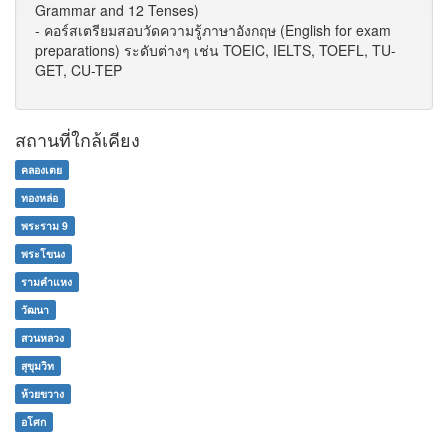
Grammar and 12 Tenses)
- คอร์สเตรียมสอบวัดความรู้ภาษาอังกฤษ (English for exam
preparations) ระดับต่างๆ เช่น TOEIC, IELTS, TOEFL, TU-
GET, CU-TEP
สถานที่ใกล้เคียง
คลองเตย
ทองหล่อ
พระราม 9
พระโขนง
รามคำแหง
วัฒนา
สวนหลวง
สุขุมวิท
ห้วยขวาง
อโศก