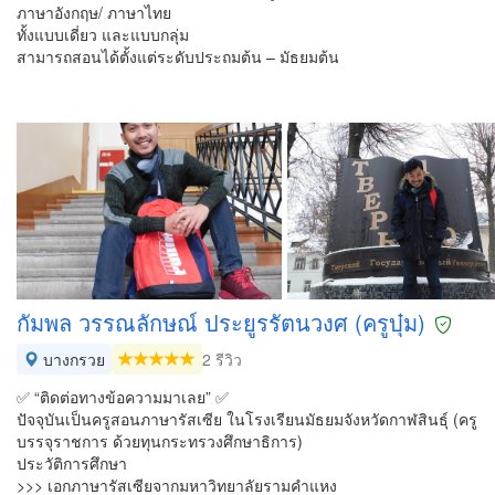
ภาษาอังกฤษ/ ภาษาไทย
ทั้งแบบเดี่ยว และแบบกลุ่ม
สามารถสอนได้ตั้งแต่ระดับประถมต้น – มัธยมต้น
กัมพล วรรณลักษณ์ ประยูรรัตนวงศ (ครูบุ๋ม)
บางกรวย
2 รีวิว
✅ “ติดต่อทางข้อความมาเลย” ✅
ปัจจุบันเป็นครูสอนภาษารัสเซีย ในโรงเรียนมัธยมจังหวัดกาฬสินธุ์ (ครู
บรรจุราชการ ด้วยทุนกระทรวงศึกษาธิการ)
ประวัติการศึกษา
>>> เอกภาษารัสเซียจากมหาวิทยาลัยรามคำแหง