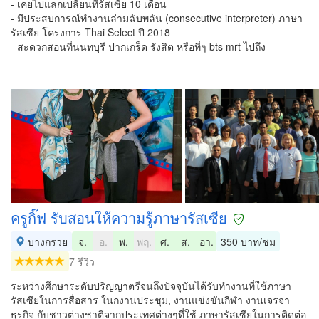
- เคยไปแลกเปลี่ยนที่รัสเซีย 10 เดือน
- มีประสบการณ์ทำงานล่ามฉับพลัน (consecutive interpreter) ภาษา
รัสเซีย โครงการ Thai Select ปี 2018
- สะดวกสอนที่นนทบุรี ปากเกร็ด รังสิต หรือที่ๆ bts mrt ไปถึง
ครูกิ๊ฟ รับสอนให้ความรู้ภาษารัสเซีย
บางกรวย
จ.
อ.
พ.
พฤ.
ศ.
ส.
อา.
350 บาท/ชม
7 รีวิว
ระหว่างศึกษาระดับปริญญาตรีจนถึงปัจจุบันได้รับทำงานที่ใช้ภาษา
รัสเซียในการสื่อสาร ในกงานประชุม, งานแข่งขันกีฬา งานเจรจา
ธุรกิจ กับชาวต่างชาติจากประเทศต่างๆที่ใช้ ภาษารัสเซียในการติดต่อ