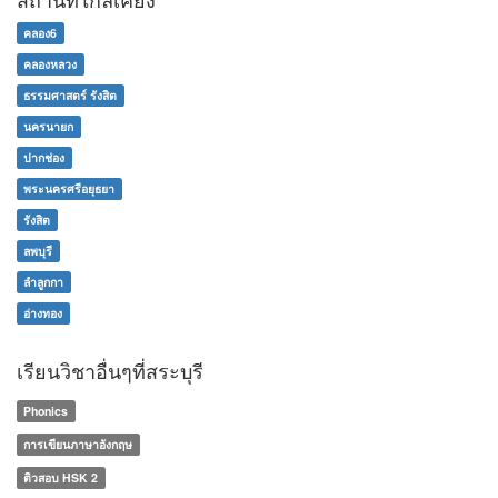
คลอง6
คลองหลวง
ธรรมศาสตร์ รังสิต
นครนายก
ปากช่อง
พระนครศรีอยุธยา
รังสิต
ลพบุรี
ลำลูกกา
อ่างทอง
เรียนวิชาอื่นๆที่สระบุรี
Phonics
การเขียนภาษาอังกฤษ
ติวสอบ HSK 2