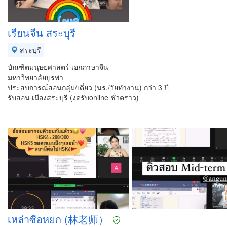
เรียนจีน สระบุรี
สระบุรี
บัณฑิตมนุษยศาสตร์ เอกภาษาจีน
มหาวิทยาลัยบูรพา
ประสบการณ์สอนกลุ่ม/เดี่ยว (นร./วัยทำงาน) กว่า 3 ปี
รับสอน เมืองสระบุรี (งดรับonline ชั่วคราว)
เหล่าซือหยก (林老师）