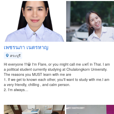
เพชรนภา เนตรหาญ
สระบุรี
Hi everyone !!!😀 I'm Flare, or you might call me แฟร์ in Thai. I am
a political student currently studying at Chulalongkorn University.
The reasons you MUST learn with me are
1. If we get to known each other, you'll want to study with me.I am
a very friendly, chilling , and calm person.
2. I'm always…