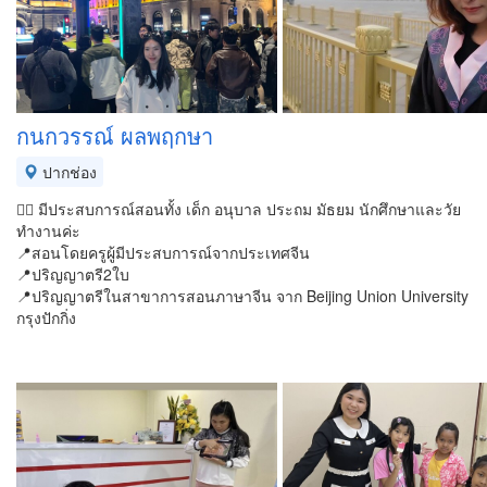
กนกวรรณ์ ผลพฤกษา
ปากช่อง
👉🏼 มีประสบการณ์สอนทั้ง เด็ก อนุบาล ประถม มัธยม นักศึกษาและวัย
ทำงานค่ะ
📍สอนโดยครูผู้มีประสบการณ์จากประเทศจีน
📍ปริญญาตรี2ใบ
📍ปริญญาตรีในสาขาการสอนภาษาจีน จาก Beijing Union University
กรุงปักกิ่ง