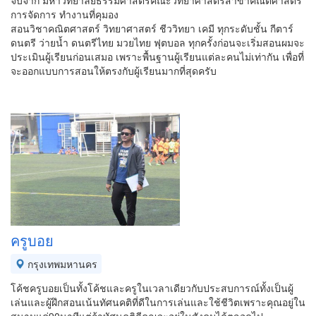
จบจาก มหาวิทยาลัยธรรมศาสตร์คณะวิทยาศาสตร์สาขาคณิตศาสตร์
การจัดการ ทำงานที่คุมอง
สอนวิชาคณิตศาสตร์ วิทยาศาสตร์ ชีววิทยา เคมี ทุกระดับชั้น กีตาร์
ดนตรี ว่ายน้ำ ดนตรีไทย มวยไทย ฟุตบอล ทุกครั้งก่อนจะเริ่มสอนผมจะ
ประเมินผู้เรียนก่อนเสมอ เพราะพื้นฐานผู้เรียนแต่ละคนไม่เท่ากัน เพื่อที่
จะออกแบบการสอนให้ตรงกับผู้เรียนมากที่สุดครับ
ครูบอย
กรุงเทพมหานคร
โค้ชครูบอยเป็นทั้งโค้ชและครูในเวลาเดียวกับประสบการณ์ทั้งเป็นผู้
เล่นและผู้ฝึกสอนเน้นทัศนคติที่ดีในการเล่นและใช้ชีวิตเพราะคุณอยู่ใน