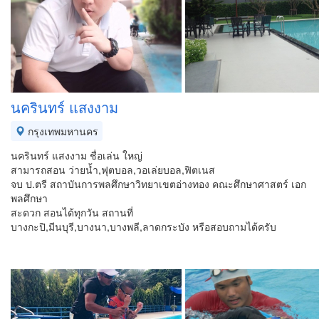
นครินทร์ แสงงาม
กรุงเทพมหานคร
นครินทร์ แสงงาม ชื่อเล่น ใหญ่
สามารถสอน ว่ายน้ำ,ฟุตบอล,วอเล่ยบอล,ฟิตเนส
จบ ป.ตรี สถาบันการพลศึกษาวิทยาเขตอ่างทอง คณะศึกษาศาสตร์ เอก
พลศึกษา
สะดวก สอนได้ทุกวัน สถานที่
บางกะปิ,มีนบุรี,บางนา,บางพลี,ลาดกระบัง หรือสอบถามได้ครับ