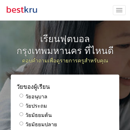
เรียนฟุตบอล
กรุงเทพมหานคร ที่ไหนดี
ตอบคำถามเพื่อดูรายการครูสำหรับคุณ
วัยของผู้เรียน
วัยอนุบาล
วัยประถม
วัยมัธยมต้น
วัยมัธยมปลาย