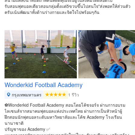
สนามแค่90นาทีแต่ถ้าทัศนคติดีคุณจะอยู่ในสังคมได้ตลอดไป
รับสอนฟุตบอลเดียวสอนกลุ่มตั้งแต่5ขวบขึ้นไปสนใจ"ส่งพอทให้ส่วนตัว
ครับเน้นพัฒนาทั้งด้านร่างกายและจิตใจไปพร้อมๆกัน
Wonderkid Football Academy
กรุงเทพมหานคร
1 รีวิว
⚽️Wonderkid Football Academy สอนโดยโค้ชจอร์จ ผ่านการอบรม
ไลเซนส์จากสมาคมฟุตบอลแห่งประเทศไทย ผ่านการเป็นหัวหน้าผู้
ฝึกสอนนักฟุตบอลระดับมหาวิทยาลัยและโค้ช Academy โรงเรียน
นานาชาติ
ปรัญชาของ Academy ✅