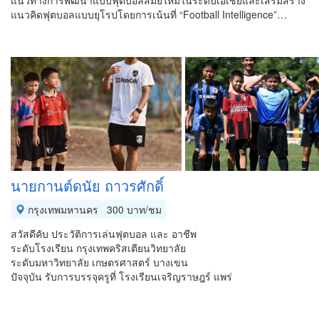
แนวทางการพัฒนาแบบฟุตบอลสมัยใหม่ในระดับเอเชียและเสริมสร้าง
แนวคิดฟุตบอลแบบยุโรปโดยการเน้นที่ “Football Intelligence”…
นายกานต์ดนัย ถาวรศักดิ์
กรุงเทพมหานคร
300 บาท/ชม
สวัสดีคับ ประวัติการเล่นฟุตบอล และ อาชีพ
ระดับโรงเรียน กรุงเทพคริสเตียนวิทยาลัย
ระดับมหาวิทยาลัย เกษตรศาสตร์ บางเขน
ปัจจุบัน รับการบรรจุครูที่ โรงเรียนเจริญราษฎร์ แพร่