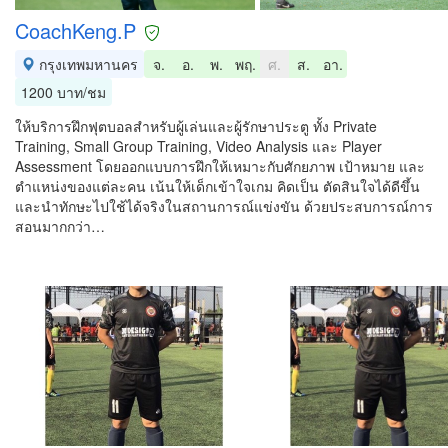
CoachKeng.P
กรุงเทพมหานคร
จ.
อ.
พ.
พฤ.
ศ.
ส.
อา.
1200 บาท/ชม
ให้บริการฝึกฟุตบอลสำหรับผู้เล่นและผู้รักษาประตู ทั้ง Private
Training, Small Group Training, Video Analysis และ Player
Assessment โดยออกแบบการฝึกให้เหมาะกับศักยภาพ เป้าหมาย และ
ตำแหน่งของแต่ละคน เน้นให้เด็กเข้าใจเกม คิดเป็น ตัดสินใจได้ดีขึ้น
และนำทักษะไปใช้ได้จริงในสถานการณ์แข่งขัน ด้วยประสบการณ์การ
สอนมากกว่า…