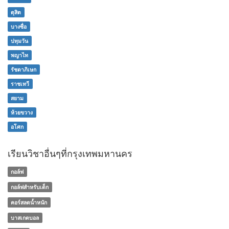
ดุสิต
บางซื่อ
ปทุมวัน
พญาไท
รัชดาภิเษก
ราชเทวี
สยาม
ห้วยขวาง
อโศก
เรียนวิชาอื่นๆที่กรุงเทพมหานคร
กอล์ฟ
กอล์ฟสำหรับเด็ก
คอร์สลดน้ำหนัก
บาสเกตบอล