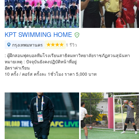
KPT SWIMMING HOME
กรุงเทพมหานคร
1 รีวิว
: ผู้ฝึกสอนฟุตบอลทีมโรงเรียนสาธิตมหาวิทยาลัยราชภัฏสวนสุนันทา
หมายเหตุ : ปัจจุบันยังคงปฏิบัติหน้าที่อยู่
อัตราค่าเรียน
10 ครั้ง / คอร์ส ครั้งละ 1ชั่วโมง ราคา 5,000 บาท