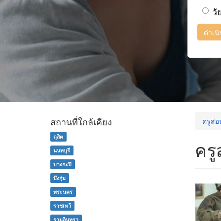
วั
ดำเน
สถานที่ใกล้เคียง
ครูสอ
ดุสิต
ครู
นนทบุรี
บางกะปิ
บึงกุ่ม
พระนคร
ราชเทวี
รามอินทรา