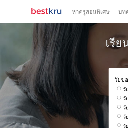
หาครูสอนพิเศษ
บท
เรีย
วัยขอ
วั
ว
วั
วั
วั