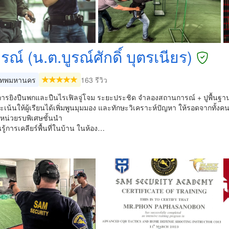
ูรณ์ (น.ต.บูรณ์ศักดิ์ บุตรเนียร)
เทพมหานคร
163 รีวิว
การยิงปืนพกและปืนไรเฟิลจู่โจม ระยะประชิด จำลองสถานการณ์ + ปูพื้นฐา
ะเน้นให้ผู้เรียนได้เพิ่มพูนมุมมอง และทักษะวิเคราะห์ปัญหา ให้รอดจากทั
น่วยรบพิเศษชั้นนำ
นรู้การเคลียร์พื้นที่ในบ้าน ในห้อง…