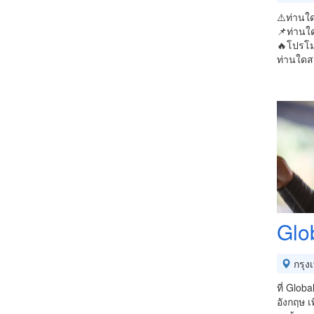
⚠️ท่านใด
📌ท่านใ
🔥โปรโมช
ท่านใดสน
Glo
กรุง
ที่ Glob
อังกฤษ เ