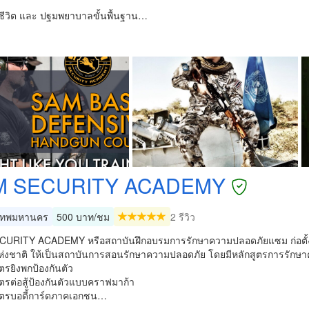
ชีวิต และ ปฐมพยาบาลขั้นพื้นฐาน…
M SECURITY ACADEMY
เทพมหานคร
500 บาท/ชม
2 รีวิว
URITY ACADEMY หรือสถาบันฝึกอบรมการรักษาความปลอดภัยแซม ก่อตั้งเมื
่งชาติ ให้เป็นสถาบันการสอนรักษาความปลอดภัย โดยมีหลักสูตรการรักษาค
ูตรยิงพกป้องกันตัว
ูตรต่อสู้ป้องกันตัวแบบคราฟมาก้า
สูตรบอดี้การ์ดภาคเอกชน…