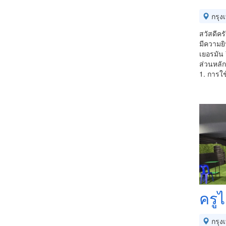
กรุง
สวัสดีครั
มีความยิ
เยอรมัน
ส่วนหลัก
1. การ
ครูไ
กรุง