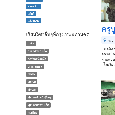
ลาดพร้าว
หลักสี่
แจ้งวัฒนะ
ครูบ
เรียนวิชาอื่นๆที่กรุงเทพมหานคร
กรุง
กอล์ฟ
(เทคนิค
กอล์ฟสำหรับเด็ก
คลาสนี้จ
ตามแบบห
คอร์สลดน้ำหนัก
- ได้เรีย
บาสเกตบอล
ปิงปอง
ฟิตเนส
ฟุตบอล
ฟุตบอลสำหรับผู้ใหญ่
ฟุตบอลสำหรับเด็ก
มวยไทย