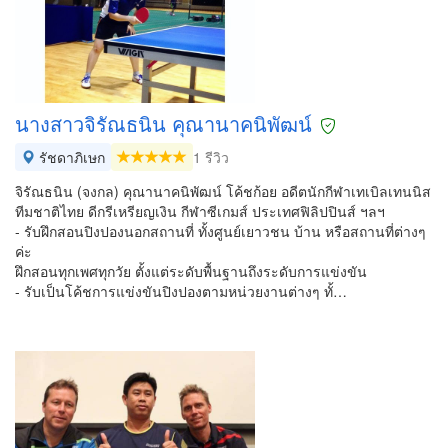
นางสาวจิรัณธนิน คุณานาคนิพัฒน์
รัชดาภิเษก
1 รีวิว
จิรัณธนิน (จงกล) คุณานาคนิพัฒน์ โค้ชก้อย อดีตนักกีฬาเทเบิลเทนนิส
ทีมชาติไทย ดีกรีเหรียญเงิน กีฬาซีเกมส์ ประเทศฟิลิปปินส์ ฯลฯ
- รับฝึกสอนปิงปองนอกสถานที่ ทั้งศูนย์เยาวชน บ้าน หรือสถานที่ต่างๆ
ค่ะ
ฝึกสอนทุกเพศทุกวัย ตั้งแต่ระดับพื้นฐานถึงระดับการแข่งขัน
- รับเป็นโค้ชการแข่งขันปิงปองตามหน่วยงานต่างๆ ทั้…