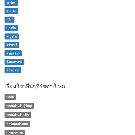
จตุจักร
ดินแดง
ดุสิต
บางซื่อ
พญาไท
ราชเทวี
ลาดพร้าว
วังทองหลาง
ห้วยขวาง
เรียนวิชาอื่นๆที่รัชดาภิเษก
กอล์ฟ
กอล์ฟสำหรับผู้ใหญ่
กอล์ฟสำหรับเด็ก
คอร์สลดน้ำหนัก
บาสเกตบอล