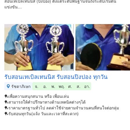
สอนเทเบิลเทนนิส (ปิงปอง) ตั้งแต่ระดับพื้นฐานจนถึงระดับเริ่มต้น
แข่งขัน…
รับสอนเทเบิลเทนนิส รับสอนปิงปอง ทุกวัน
รัชดาภิเษก
จ.
อ.
พ.
พฤ.
ศ.
ส.
อา.
🏓เพื่อความสนุกสนาน หรือ เพื่อนเล่น
🏓สามารถให้คำปรึกษาทางด้านเทคนิคต่างๆได้
🏓ราคามาตรฐานทั่วไป ลดค่าใช้จ่ายตามจำนวนคนที่สนใจต่อกลุ่ม
🏓รับสอนทุกวัน(แจ้ง วันและเวลาที่สะดวก)