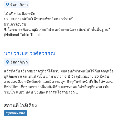
รัชดาภิเษก
โค้ชปิงปองมืออาชีพ
ประสบการณ์เป็นโค้ชประจำสโมสรกว่า10ปี
ผ่านการอบรม
🏓โครงการพัฒนาผู้ฝึกสอนกีฬาเทเบิลเทนนิสระดับชาติ ขั้นพื้นฐาน"
(National Table Tennis
นายวรเมธ วงศ์สุวรรณ
รัชดาภิเษก
สวัสดีครับ เรียกผมว่าครูดิวก็ได้ครับ ผมสอนกีฬาเทนนิสให้กับเด็กๆหรือ
ผู้ที่ต้องการเล่นเทนนิสเป็น มามากกว่า 6 ปี ปัจจุบันผมอายุ 25 ปีครับ
งานสอนคืออาชีพที่ผมรักและมีความสุข ปัจจุบันทำหน้าที่เป็นโค้ชสอน
กีฬาให้กับเด็กๆ นอกจากนี้ผมยังมีทักษะการสอนกีฬาอื่นๆอีกดวย เช่น
ว่ายน้ำ แบตมินตัน ปิงปอง หากสนใจสามารถ…
สถานที่ใกล้เคียง
กรุงเทพมหานคร