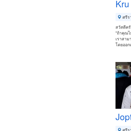
Kru
ศรีร
สวัสดีคร
"ถ้าคุณไ
เราสามาร
โดยออกแ
Jop
ศรีร