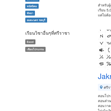
สำหรับผู
พนัสนิคม
เรียน 5
พัทยา
แต่ไม่ต้
อมตะนคร ชลบุรี
เรียนวิชาอื่นๆที่ศรีราชา
Excel
เขียนโปรแกรม
Jakr
ศรีร
สอนโปรแ
สอนส่วนต
สอนวาดภา
ไม่เน้นว