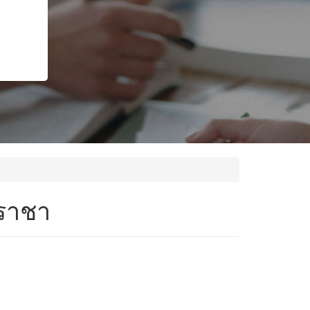
ีราชา