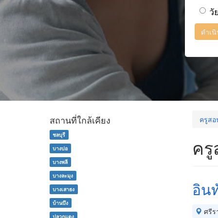
วั
ดำเน
สถานที่ใกล้เคียง
ครูสอน
ชลบุรี
ครู
บางบ่อ
บางพลี
บางละมุง
อิน
บางเสาธง
บ้านบึง
ศรีร
ปลวกแดง