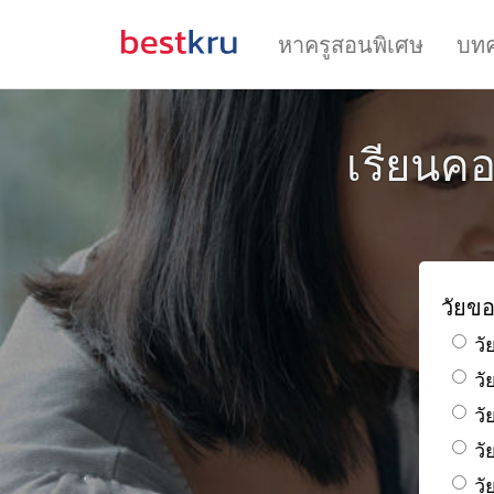
หาครูสอนพิเศษ
บท
เรียนคอ
วัยขอ
วั
ว
วั
วั
วั