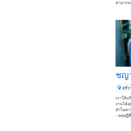
สามารถส
ชญา
ศรีร
เราให้บร
งานได้อย
ทำไมควร
- ทฤษฎีท