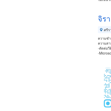
จิรา
ศรีร
ความชำน
ความสาม
-ตัดต่อวี
-Microso