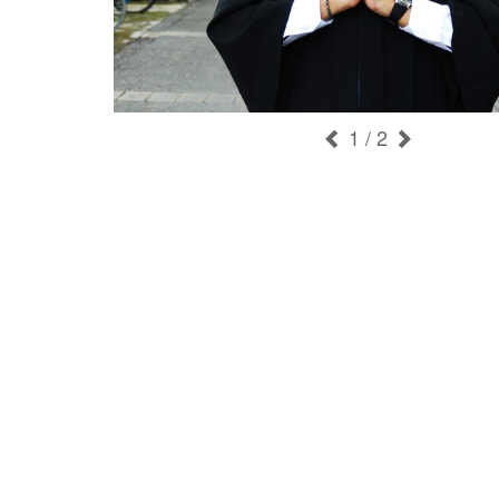
1
/ 2