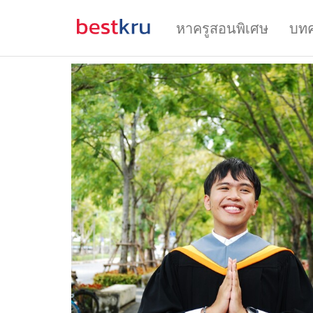
หาครูสอนพิเศษ
บท