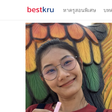
หาครูสอนพิเศษ
บท