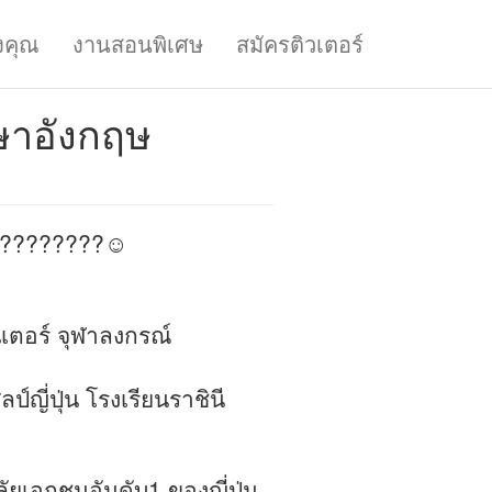
งคุณ
งานสอนพิเศษ
สมัครติวเตอร์
ษาอังกฤษ
า????????☺️
เตอร์ จุฬาลงกรณ์
์ญี่ปุ่น โรงเรียนราชินี
ัยเอกชนอันดับ1 ของญี่ปุ่น