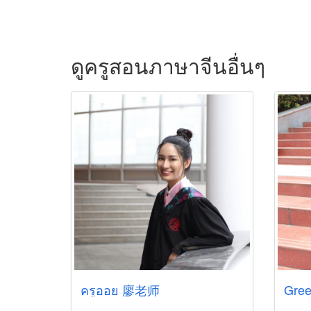
ดูครูสอนภาษาจีนอื่นๆ
ครูออย 廖老师
Gre