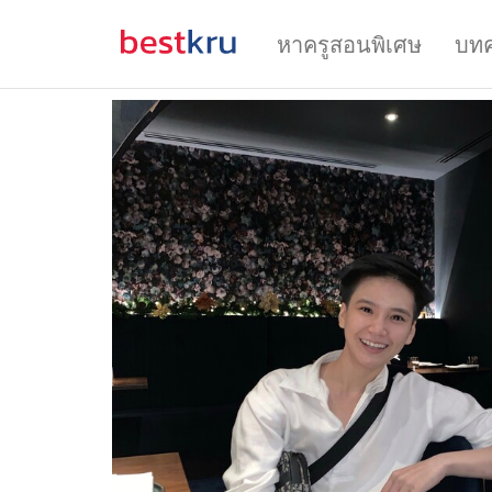
หาครูสอนพิเศษ
บท