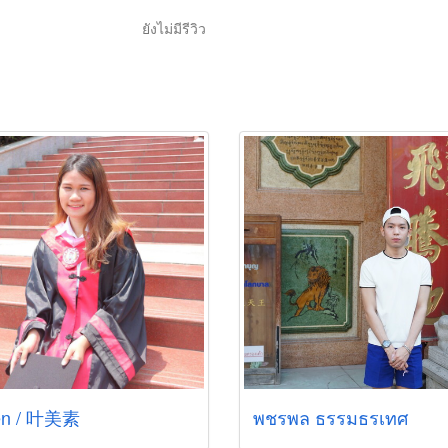
ยังไม่มีรีวิว
en / 叶美素
พชรพล ธรรมธรเทศ