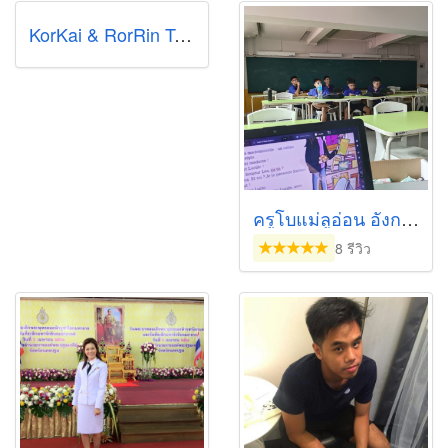
KorKai & RorRin Tutor
ครูโบแม่ลูอ่อน อังกฤษ ฝรั่งเศส
8 รีวิว