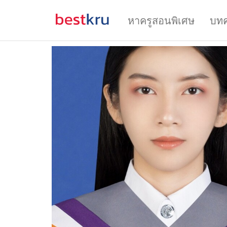
หาครูสอนพิเศษ
บท