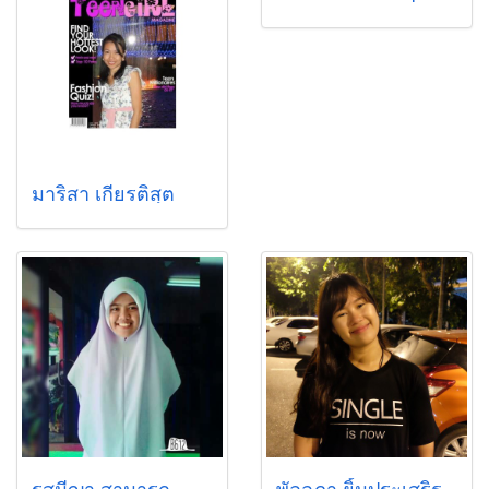
มาริสา เกียรติสุต
รสมีญา สามารถ
พัลลภา ยิ้มประเสริฐ