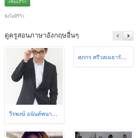
เขียนรีวิว
ยังไม่มีรีวิว
ดูครูสอนภาษาอังกฤษอื่นๆ
ศุภกร ศรีวสุเมธารัศมี (บอส)
วีรพงษ์ อนันต์พนากุล (โจ)