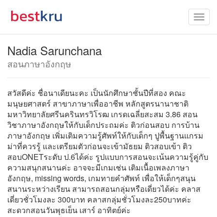
Nadia Sarunchana
สอนภาษาอังกฤษ
สวัสดีค่ะ ชื่อนาเดียนะคะ เป็นนักศึกษาชั้นปีที่สอง คณะ
มนุษยศาสตร์ สาขาภาษาเพื่ออาชีพ หลักสูตรนานาชาติ
มหาวิทยาลัยศรีนครินทรวิโรฒ เกรดเฉลี่ยสะสม 3.86 สอน
วิชาภาษาอังกฤษให้กับเด็กประถมค่ะ ติวก่อนสอบ การบ้าน
ภาษาอังกฤษ เพิ่มเติมความรู้ศัพท์ให้กับเด็กๆ ปูพื้นฐานแกรม
ม่าที่ควรรู้ และเตรียมตัวก่อนจะเข้ามัธยม ติวสอบเข้า ติว
สอบONETระดับ ป.6ได้ค่ะ รูปแบบการสอนจะเน้นความรู้คู่กับ
ความสนุกสนานค่ะ อาจจะมีเกมเช่น เติมเนื้อเพลงภาษา
อังกฤษ, missing words, เกมทายคำศัพท์ เพื่อให้เด็กๆสนุน
สนานระหว่างเรียน สามารถสอนกลุ่มหรือเดี่ยวได้ค่ะ คลาส
เดี่ยวชั่วโมงละ 300บาท คลาสกลุ่มชั่วโมงละ250บาทค่ะ
สะดวกสอนวันพุธเย็น เสาร์ อาทิตย์ค่ะ