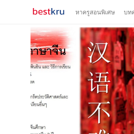
หาครูสอนพิเศษ
บท