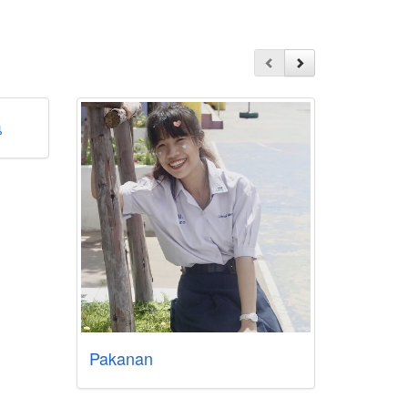
ณ
Pakanan