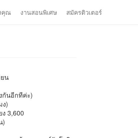
งคุณ
งานสอนพิเศษ
สมัครติวเตอร์
ขียน
กันอีกทีค่ะ)
มง)
ียง 3,600
น)