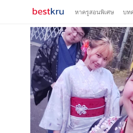
หาครูสอนพิเศษ
บท