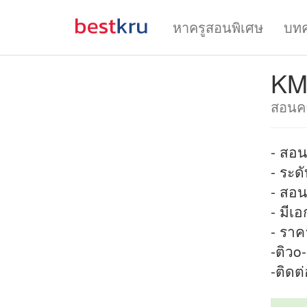
หาครูสอนพิเศษ
บท
KM 
สอนค
- สอน
- ระดั
- สอน
- มีเ
- ราค
-ติวo
-ติดต