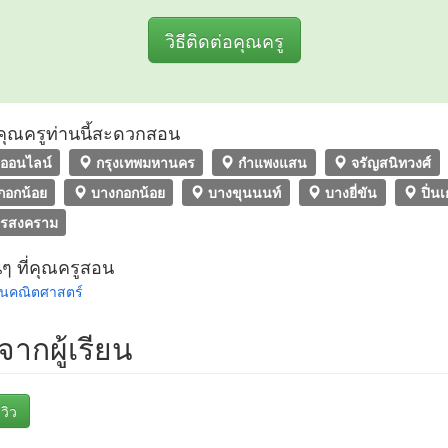
วิธีติดต่อคุณครู
ที่คุณครูท่านนี้สะดวกสอน
ออนไลน์
กรุงเทพมหานคร
กำแพงแสน
จรัญสนิทวงศ์
กอกน้อย
บางกอกน้อย
บางขุนนนท์
บางยี่ขัน
ปิ่นเ
ทรสงคราม
นๆ ที่คุณครูสอน
อนคณิตศาสตร์
วจากผู้เรียน
วิว