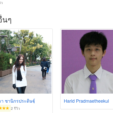
วิว
ื่นๆ
ตา ชานิกรประดิษฐ์
Harid Pradmaetheekul
2 รีวิว