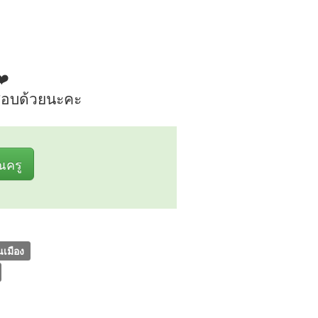
❤️
นสอบด้วยนะคะ
ุณครู
เมือง