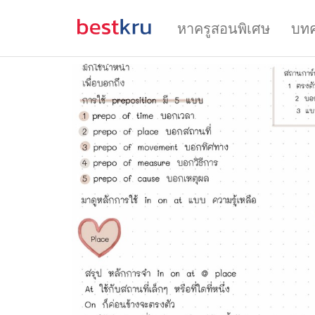
หาครูสอนพิเศษ
บท