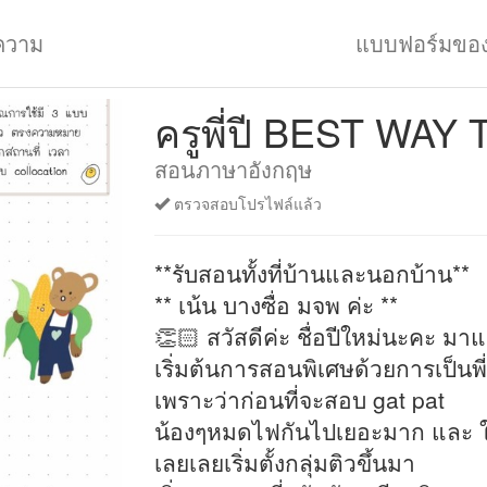
ความ
แบบฟอร์มขอ
ครูพี่ปี BEST WAY
สอนภาษาอังกฤษ
ตรวจสอบโปรไฟล์แล้ว
**รับสอนทั้งที่บ้านและนอกบ้าน**
** เน้น บางซื่อ มจพ ค่ะ **
👏🏻 สวัสดีค่ะ ชื่อปีใหม่นะคะ ม
เริ่มต้นการสอนพิเศษด้วยการเป็นพี่
เพราะว่าก่อนที่จะสอบ gat pat
น้องๆหมดไฟกันไปเยอะมาก และ ให
เลยเลยเริ่มตั้งกลุ่มติวขึ้นมา