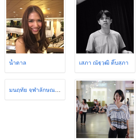
น้ำตาล
เสภา ณัฐวุฒิ ติ๊บสุภา
มนฤทัย จุฬาลักษณานุกูล