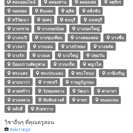
สอนออนไลน์
คลองสาน
คลองเตย
จตุจักร
จอมทอง
ดินแดง
ดุสิต
ตลิ่งชัน
ทวีวัฒนา
ทุ่งครุ
ธนบุรี
นนทบุรี
บางกรวย
บางกอกน้อย
บางกอกใหญ่
บางกะปิ
บางขุนเทียน
บางคอแหลม
บางซื่อ
บางนา
บางบอน
บางบัวทอง
บางพลัด
บางรัก
บางแค
บางใหญ่
ปทุมวัน
ป้อมปราบศัตรูพ่าย
ปากเกร็ด
พญาไท
พระนคร
พระประแดง
พระโขนง
ภาษีเจริญ
ยานนาวา
ราชเทวี
ราษฎร์บูรณะ
ลาดพร้าว
วังทองหลาง
วัฒนา
ศาลายา
สวนหลวง
สัมพันธวงศ์
สาทร
หนองแขม
หลักสี่
ห้วยขวาง
วิชาอื่นๆ ที่คุณครูสอน
สอนวาดรูป