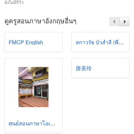
ยังไม่มีรีวิว
ดูครูสอนภาษาอังกฤษอื่นๆ
FMCP English
สกาวรัฐ บัวสำลี (พี่ตูน)
唐美玲
ศูนย์สอนภาษาโอเวอร์ซีส์เลิร์นนิ่ง