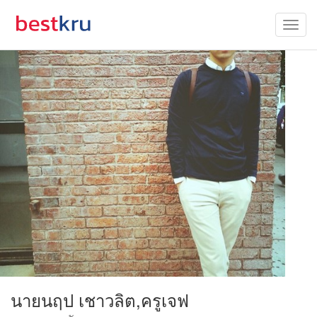
นายนฤป เชาวลิต,ครูเจฟ