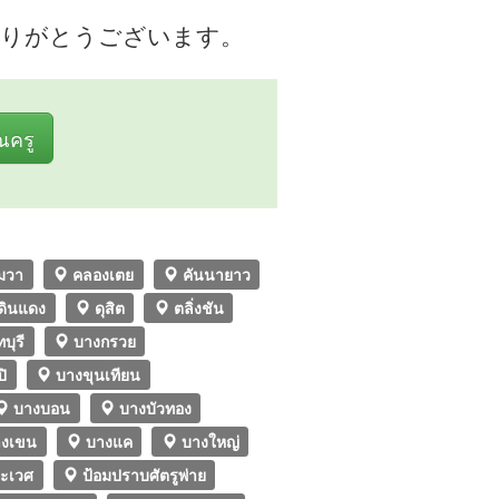
 どうもありがとうございます。
ุณครู
มวา
คลองเตย
คันนายาว
ดินแดง
ดุสิต
ตลิ่งชัน
บุรี
บางกรวย
ิ
บางขุนเทียน
บางบอน
บางบัวทอง
งเขน
บางแค
บางใหญ่
ะเวศ
ป้อมปราบศัตรูพ่าย