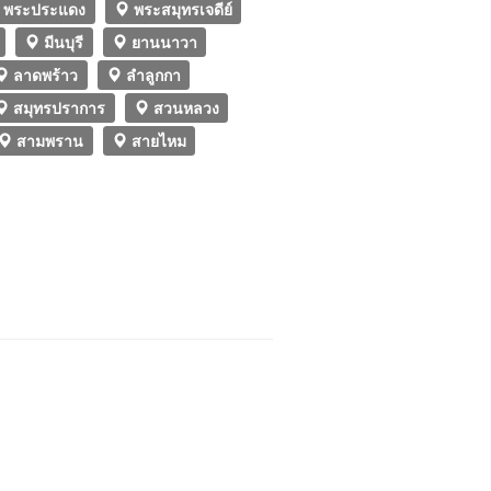
พระประแดง
พระสมุทรเจดีย์
มีนบุรี
ยานนาวา
ลาดพร้าว
ลำลูกกา
สมุทรปราการ
สวนหลวง
สามพราน
สายไหม