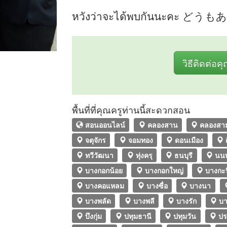
หวังว่าจะได้พบกันนะคะ
วิธีติดต่อค
พื้นที่ที่คุณครูท่านนี้สะดวกสอน
สอนออนไลน์
คลองสาน
คลองสา
จตุจักร
จอมทอง
ดอนเมือง
ทวีวัฒนา
ทุ่งครุ
ธนบุรี
นนท
บางกอกน้อย
บางกอกใหญ่
บางกะป
บางคอแหลม
บางซื่อ
บางนา
บางพลัด
บางพลี
บางรัก
บา
บึงกุ่ม
ปทุมธานี
ปทุมวัน
ปร