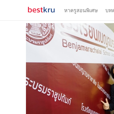
หาครูสอนพิเศษ
บท