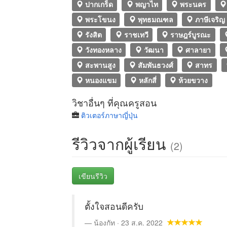
ปากเกร็ด
พญาไท
พระนคร
พระโขนง
พุทธมณฑล
ภาษีเจริญ
รังสิต
ราชเทวี
ราษฎร์บูรณะ
วังทองหลาง
วัฒนา
ศาลายา
สะพานสูง
สัมพันธวงศ์
สาทร
หนองแขม
หลักสี่
ห้วยขวาง
วิชาอื่นๆ ที่คุณครูสอน
ติวเตอร์ภาษาญี่ปุ่น
รีวิวจากผู้เรียน
(2)
เขียนรีวิว
ตั้งใจสอนดีครับ
น้องกัท · 23 ส.ค. 2022