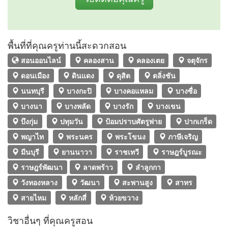
พื้นที่ที่คุณครูท่านนี้สะดวกสอน
สอนออนไลน์
คลองสาน
คลองเตย
จตุจักร
ดอนเมือง
ดินแดง
ดุสิต
ตลิ่งชัน
นนทบุรี
บางกะปิ
บางคอแหลม
บางซื่อ
บางนา
บางพลัด
บางรัก
บางเขน
บึงกุ่ม
ปทุมวัน
ป้อมปราบศัตรูพ่าย
ปากเกร็ด
พญาไท
พระนคร
พระโขนง
ภาษีเจริญ
มีนบุรี
ยานนาวา
ราชเทวี
ราษฎร์บูรณะ
ราษฎร์​พัฒนา​
ลาดพร้าว
ลำลูกกา
วังทองหลาง
วัฒนา
สะพานสูง
สาทร
สายไหม
หลักสี่
ห้วยขวาง
วิชาอื่นๆ ที่คุณครูสอน