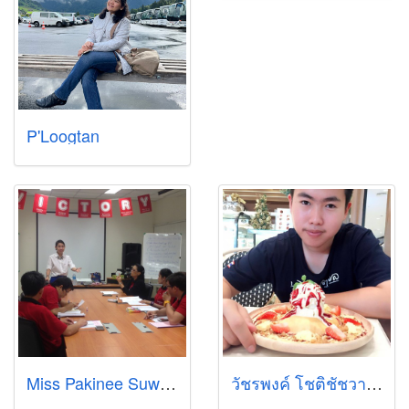
P'Loogtan
Miss Pakinee Suwannakaew
วัชรพงค์ โชติชัชวาลย์กุล