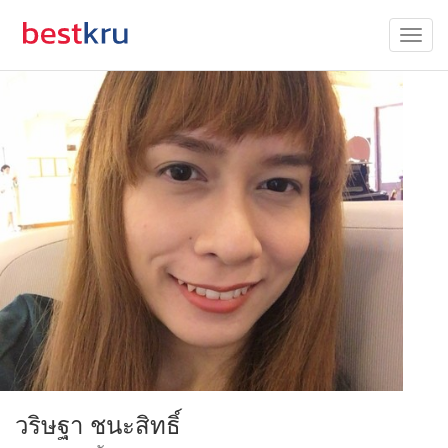
วริษฐา ชนะสิทธิ์