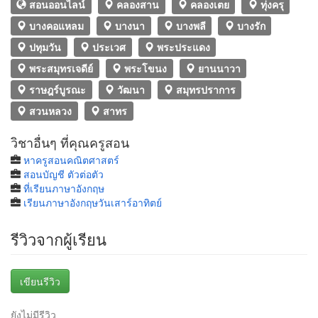
สอนออนไลน์
คลองสาน
คลองเตย
ทุ่งครุ
บางคอแหลม
บางนา
บางพลี
บางรัก
ปทุมวัน
ประเวศ
พระประแดง
พระสมุทรเจดีย์
พระโขนง
ยานนาวา
ราษฎร์บูรณะ
วัฒนา
สมุทรปราการ
สวนหลวง
สาทร
วิชาอื่นๆ ที่คุณครูสอน
หาครูสอนคณิตศาสตร์
สอนบัญชี ตัวต่อตัว
ที่เรียนภาษาอังกฤษ
เรียนภาษาอังกฤษวันเสาร์อาทิตย์
รีวิวจากผู้เรียน
เขียนรีวิว
ยังไม่มีรีวิว