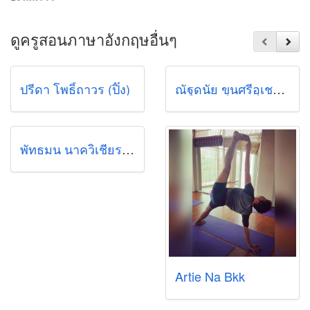
ดูครูสอนภาษาอังกฤษอื่นๆ
ปรีดา โพธิ์ถาวร (ปิ๊ง)
ณัฐดนัย ขุนศรีอุเชนทร์ (นัย)
พัทธมน นาควิเชียร แพ็ท
Artie Na Bkk