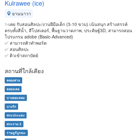
Kulrawee (ice)
ยานนาวา
✨เคย รับสอนศิลปะ/งานฝีมือเด็ก (3-10 ขวบ) เน้นสนุก สร้างสรรค์
ครบทั้งสีน้ำ, สีโปสเตอร์, พื้นฐานวาดภาพ, ประดิษฐ์3D, สามารถสอน
โปรแกรม adobe (Basic-Advanced)
✅ สามารถติวทำพอร์ต
✅ สอนศิลปะ
✅ ติวเข้าสถาปัตย์
สถานที่ใกล้เคียง
คลองสาน
คลองเตย
บางคอแหลม
บางรัก
พระประแดง
พระราม 3
ราษฎร์บูรณะ