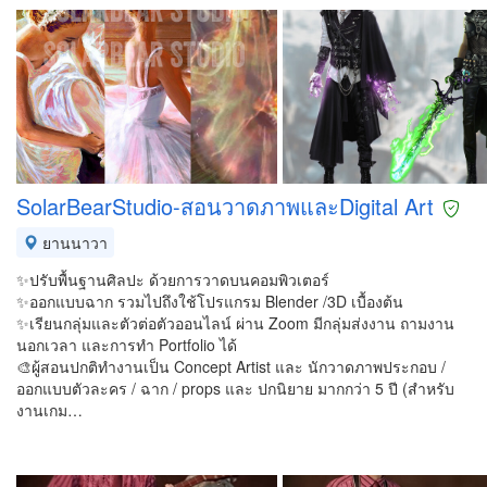
SolarBearStudio-สอนวาดภาพและDigital Art
ยานนาวา
✨ปรับพื้นฐานศิลปะ ด้วยการวาดบนคอมพิวเตอร์
✨ออกแบบฉาก รวมไปถึงใช้โปรแกรม Blender /3D เบื้องต้น
✨เรียนกลุ่มและตัวต่อตัวออนไลน์ ผ่าน Zoom มีกลุ่มส่งงาน ถามงาน
นอกเวลา และการทำ Portfolio ได้
🎨ผู้สอนปกติทำงานเป็น Concept Artist และ นักวาดภาพประกอบ /
ออกแบบตัวละคร / ฉาก / props และ ปกนิยาย มากกว่า 5 ปี (สำหรับ
งานเกม…