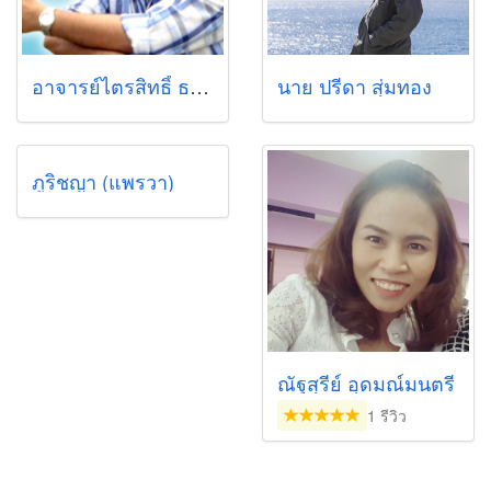
อาจารย์ไตรสิทธิ์ ธรรมอัครนันท์
นาย ปรีดา สุ่มทอง
ภูริชญา (แพรวา)
ณัฐสุรีย์ อุดมณ์มนตรี
1 รีวิว