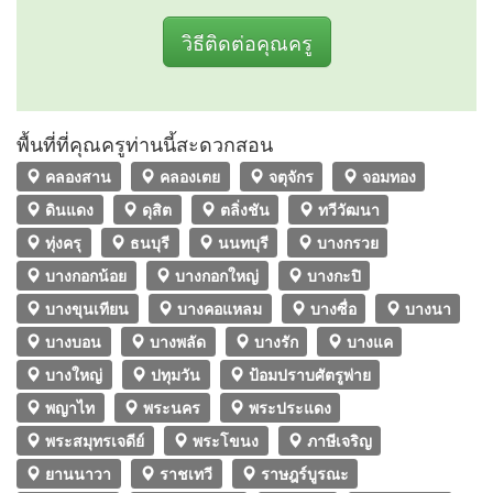
วิธีติดต่อคุณครู
พื้นที่ที่คุณครูท่านนี้สะดวกสอน
คลองสาน
คลองเตย
จตุจักร
จอมทอง
ดินแดง
ดุสิต
ตลิ่งชัน
ทวีวัฒนา
ทุ่งครุ
ธนบุรี
นนทบุรี
บางกรวย
บางกอกน้อย
บางกอกใหญ่
บางกะปิ
บางขุนเทียน
บางคอแหลม
บางซื่อ
บางนา
บางบอน
บางพลัด
บางรัก
บางแค
บางใหญ่
ปทุมวัน
ป้อมปราบศัตรูพ่าย
พญาไท
พระนคร
พระประแดง
พระสมุทรเจดีย์
พระโขนง
ภาษีเจริญ
ยานนาวา
ราชเทวี
ราษฎร์บูรณะ