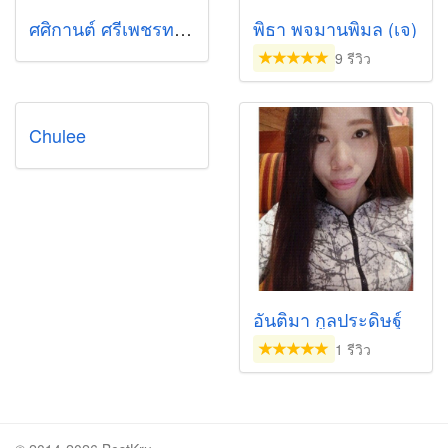
ศศิกานต์ ศรีเพชรทอง (อร)
พิธา พจมานพิมล (เจ)
9 รีวิว
Chulee
อันติมา กูลประดิษฐ์
1 รีวิว