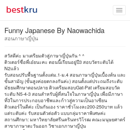
Funny Japanese By Naowachida
สอนภาษาญี่ปุ่น
สวัสดีค่ะ มาเตรียมตัวสู่ภาษาญี่ปุ่นกัน ^ ^
ติวเตอร์ชื่อพี่เอ๋ยนะคะ ตอนนี้เรียนอยู่ปี3 สอบวัดระดับได้
N2แล้ว
รับสอนปรับพื้นฐานตั้งแต่ม.1-ม.4 สอนภาษาญี่ปุ่นเบื้องต้น และ
ขั้นสามัญ (ขั้นสูงค่อยตกลงกันค่ะ) สอนตั้งแต่ประถมถึงระดับ
มัธยมศึกษาตอนปลาย ติวเตรียมสอบGat-Pat เตรียมสอบวัด
ระดับ N5-4-3 สอนสำหรับผู้ที่สนใจในภาษาญี่ปุ่น เพื่อมีภาษา
ที่3ในการประกอบอาชีพและก้าวสู่ความเป็นอาเซียน
ติวเตอร์ในดีค่ะ เป็นกันเอง ราคาชั่วโมงละ200-250บาท แล้ว
แต่ระดับค่ะ รับสอนตัวต่อตัว แบบกลุ่มราคาพิเศษค่ะ
สถานศึกษา: มหาวิทยาลัยศรีนครินทรวิโรฒ คณะมนุษยศาตร์
สาขาภาษาตะวันออก วิชาเอกภาษาญี่ปุ่น