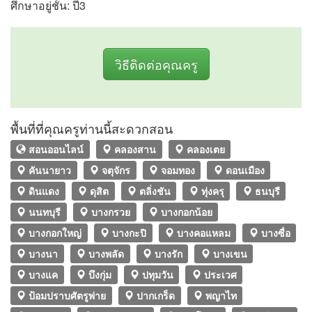
ศึกษาอยู่ชั้น: ปี3
วิธีติดต่อคุณครู
พื้นที่ที่คุณครูท่านนี้สะดวกสอน
สอนออนไลน์
คลองสาน
คลองเตย
คันนายาว
จตุจักร
จอมทอง
ดอนเมือง
ดินแดง
ดุสิต
ตลิ่งชัน
ทุ่งครุ
ธนบุรี
นนทบุรี
บางกรวย
บางกอกน้อย
บางกอกใหญ่
บางกะปิ
บางคอแหลม
บางซื่อ
บางนา
บางพลัด
บางรัก
บางเขน
บางแค
บึงกุ่ม
ปทุมวัน
ประเวศ
ป้อมปราบศัตรูพ่าย
ปากเกร็ด
พญาไท