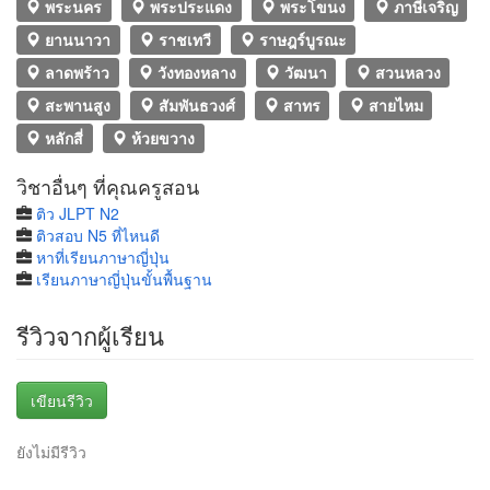
พระนคร
พระประแดง
พระโขนง
ภาษีเจริญ
ยานนาวา
ราชเทวี
ราษฎร์บูรณะ
ลาดพร้าว
วังทองหลาง
วัฒนา
สวนหลวง
สะพานสูง
สัมพันธวงศ์
สาทร
สายไหม
หลักสี่
ห้วยขวาง
วิชาอื่นๆ ที่คุณครูสอน
ติว JLPT N2
ติวสอบ N5 ที่ไหนดี
หาที่เรียนภาษาญี่ปุ่น
เรียนภาษาญี่ปุ่นขั้นพื้นฐาน
รีวิวจากผู้เรียน
เขียนรีวิว
ยังไม่มีรีวิว