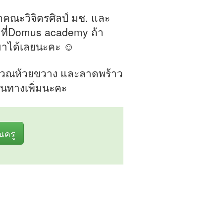
คณะวิจิตรศิลป์ มช. และ
ที่Domus academy ถ้า
มาได้เลยนะคะ ☺
เวณห้วยขวาง และลาดพร้าว
ินทางเพิ่มนะคะ
ุณครู