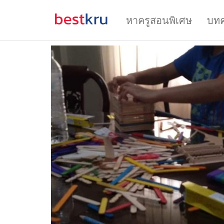
หาครูสอนพิเศษ
บท