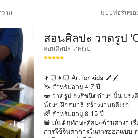
ความ
แบบฟอร์มขอ
สอนศิลปะ วาดรูป '
สอนศิลปะ วาดรูป
👦🏻👧🏻 Art for kids 🖍🖌
🦄 สำหรับอายุ 4-7 ปี
🍣 วาดรูป ลงสีชนิดต่างๆ ปั้น ประ
น้องๆ ฝึกสมาธิ สร้างงานอดิเรก
🌈 สำหรับอายุ 8-15 ปี
🍔 เน้นฝึกทักษะศิลปะด้านต่างๆ เร
การใช้จินตาการในการออกแบบ ส