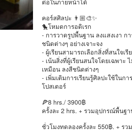
ต่อในภายหน้าได้
คอร์สศิลปะ 👨🏼‍🎨✨
🐤โหมดการอดิเรก
- การวาดรูปพื้นฐาน ลงแสงเงา การล
ชนิดต่างๆ อย่างเจาะจง
- ผู้เรียนสามารถเลือกสิ่งที่สนใจเรี
- เน้นสิ่งที่ผู้เรียนสนใจโดยเฉพา
เหมือน ลงสีชนิดต่างๆ
- เพิ่มเติมการเรียนรู้ศิลปะใช้ใ
โปสเตอร์
🍕8 hrs./ 3900฿
ครั้งละ 2 hrs. + รวมอุปกรณ์พื้นฐา
ชั่วโมงทดลองครั้งละ 550฿. + รวม