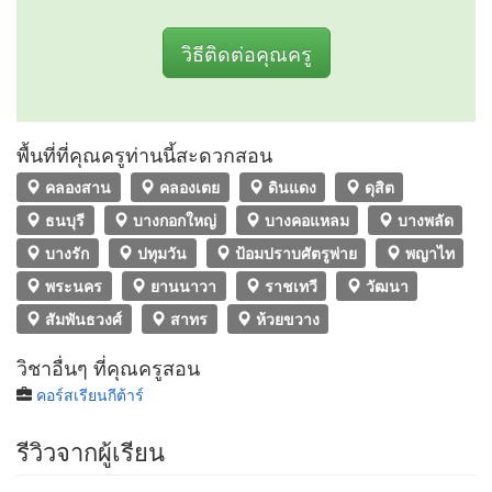
วิธีติดต่อคุณครู
พื้นที่ที่คุณครูท่านนี้สะดวกสอน
คลองสาน
คลองเตย
ดินแดง
ดุสิต
ธนบุรี
บางกอกใหญ่
บางคอแหลม
บางพลัด
บางรัก
ปทุมวัน
ป้อมปราบศัตรูพ่าย
พญาไท
พระนคร
ยานนาวา
ราชเทวี
วัฒนา
สัมพันธวงศ์
สาทร
ห้วยขวาง
วิชาอื่นๆ ที่คุณครูสอน
คอร์สเรียนกีต้าร์
รีวิวจากผู้เรียน