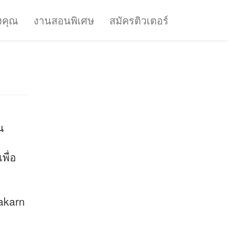
งคุณ
งานสอนพิเศษ
สมัครติวเตอร์
น
พื่อ
akarn