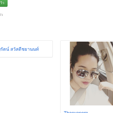
วิว
วิว
รัตน์ สวัสดีชยานนท์
Thanyaporn