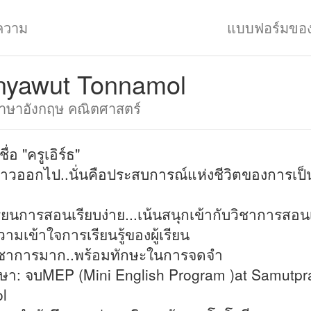
ความ
แบบฟอร์มขอ
nyawut Tonnamol
ษาอังกฤษ คณิตศาสตร์
ื่อ "ครูเอิร์ธ"
ก้าวออกไป..นั่นคือประสบการณ์แห่งชีวิตของการเป็
ียนการสอนเรียบง่าย...เน้นสนุกเข้ากับวิชาการสอนเ
วามเข้าใจการเรียนรู้ของผู้เรียน
ิชาการมาก..พร้อมทักษะในการจดจำ
ษา: จบMEP (Mini English Program )at Samutpr
l