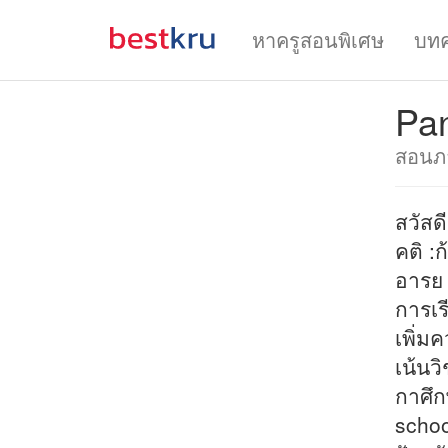
หาครูสอนพิเศษ
บท
Pa
สอนภา
สวัสดีช
คติ :
อารย
การเร
เพิ่มค
เน้นว
กาศึก
schoo