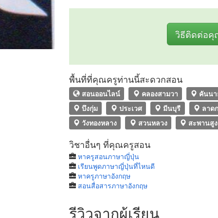
วิธีติดต่อค
พื้นที่ที่คุณครูท่านนี้สะดวกสอน
สอนออนไลน์
คลองสามวา
คันนา
บึงกุ่ม
ประเวศ
มีนบุรี
ลาดก
วังทองหลาง
สวนหลวง
สะพานสูง
วิชาอื่นๆ ที่คุณครูสอน
หาครูสอนภาษาญี่ปุ่น
เรียนพูดภาษาญี่ปุ่นที่ไหนดี
หาครูภาษาอังกฤษ
สอนสื่อสารภาษาอังกฤษ
รีวิวจากผู้เรียน