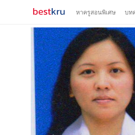
หาครูสอนพิเศษ
บท