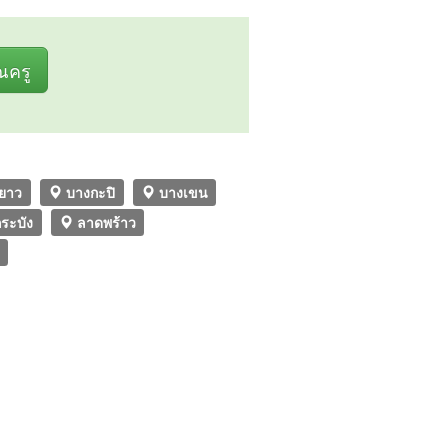
ุณครู
ยาว
บางกะปิ
บางเขน
ระบัง
ลาดพร้าว