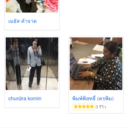
เมธัส คำจาด
chunjira komin
พิมพ์พิสุทธิ์ (ครูพิม)
3 รีวิว