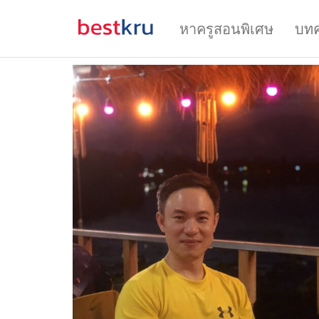
หาครูสอนพิเศษ
บท