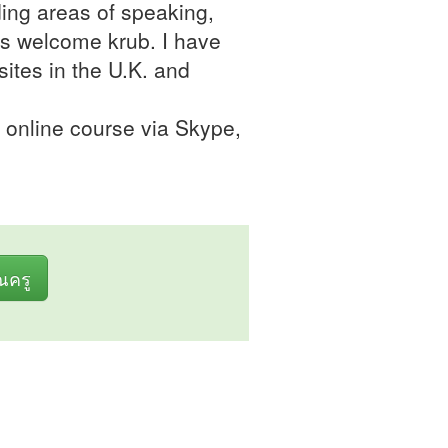
ding areas of speaking,
is welcome krub. I have
ites in the U.K. and
n online course via Skype,
ุณครู