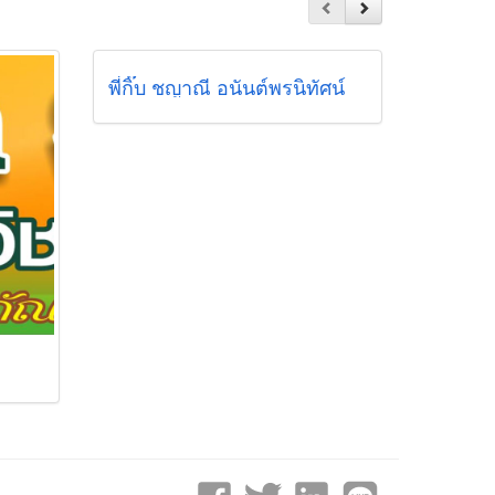
พี่กิ๊บ ชญาณี อนันต์พรนิทัศน์