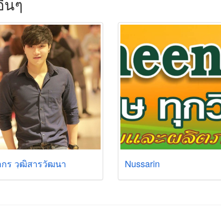
ื่นๆ
ากร วุฒิสารวัฒนา
Nussarin