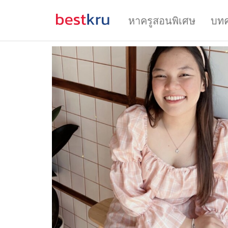
หาครูสอนพิเศษ
บท