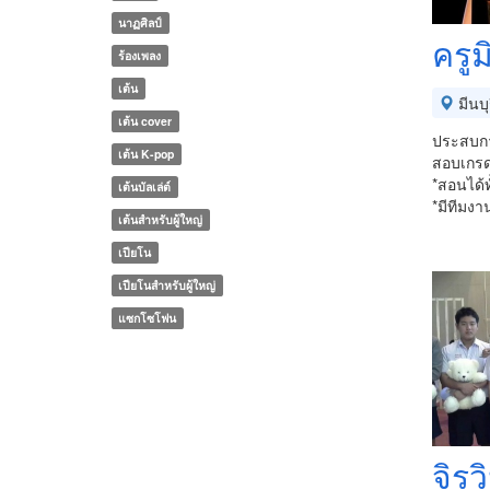
นาฏศิลป์
ครูม
ร้องเพลง
เต้น
มีนบุ
เต้น cover
ประสบการ
เต้น K-pop
สอบเกรด 
*สอนได้
เต้นบัลเล่ต์
*มีทีมง
เต้นสำหรับผู้ใหญ่
เปียโน
เปียโนสำหรับผู้ใหญ่
แซกโซโฟน
จิรว