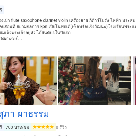
รี
องเป่า flute saxophone clarinet violin เครื่องสาย กีต้าร์โปร่ง-ไฟฟ้า 
 เคยสอนที่ สยามกลการ kpn เปียโนฟอเต้(เซ็ลทรัลแจ้งวัฒนะ)โรงเรียนพระ
เด็จพระเจ้าอยู่หัว ได้อันดับ4ในปีแรก
ัติศาสตร์…
สุภา ผาธรรม
รี
700 บาท/ชม
8 รีวิว