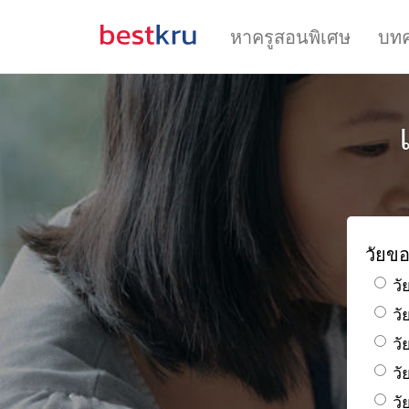
หาครูสอนพิเศษ
บท
วัยขอ
วั
ว
วั
วั
วั