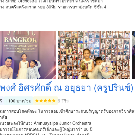
มวง String Orchestra โรงเรียนมารีย์วิทยา จ นครราชสีมา
มวง ดนตรีสตริงสากล รอบ 80ทีม รายการบาวยังบลัด ซีซั่น 4
…
งศ์ อิศรศักดิ์ ณ อยุธยา (ครูปรินซ์)
รี
1100 บาท/ชม
9 รีวิว
รรมการสอบโสตทักษะ ในการสอบเข้าศึกษาระดับปริญญาตรีของภาควิชาศิลป
าลัย
้อำนวยเพลงให้กับวง Amnuaysilpa Junior Orchestra
สบการณ์ในการสอนดนตรีเด็กและผู้ใหญ่มากว่า 20 ปี