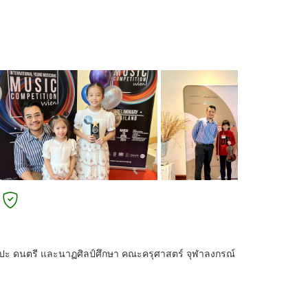
ะ ดนตรี และนาฏศิลป์ศึกษา คณะครุศาสตร์ จุฬาลงกรณ์