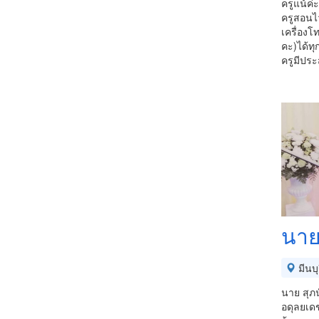
ครูแน้ค
ครูสอนไ
เครื่อง
คะ)ได้ทุ
ครูมีประ
นาย
มีนบุ
นาย สุภ
อดุลยเดช