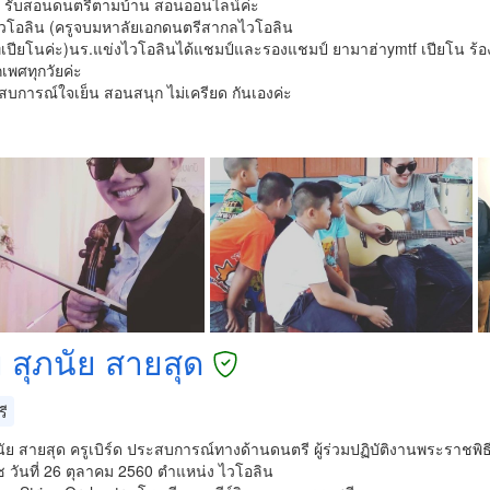
่ะ รับสอนดนตรีตามบ้าน สอนออนไลน์ค่ะ
วโอลิน (ครูจบมหาลัยเอกดนตรีสากลไวโอลิน
โทเปียโนค่ะ)นร.แข่งไวโอลินได้แชมป์และรองแชมป์ ยามาฮ่าymtf เปียโน ร
กเพศทุกวัยค่ะ
สบการณ์ใจเย็น สอนสนุก ไม่เครียด กันเองค่ะ
 สุภนัย สายสุด
รี
นัย สายสุด ครูเบิร์ด ประสบการณ์ทางด้านดนตรี ผู้ร่วมปฏิบัติงานพระรา
 วันที่ 26 ตุลาคม 2560 ตำแหน่ง ไวโอลิน