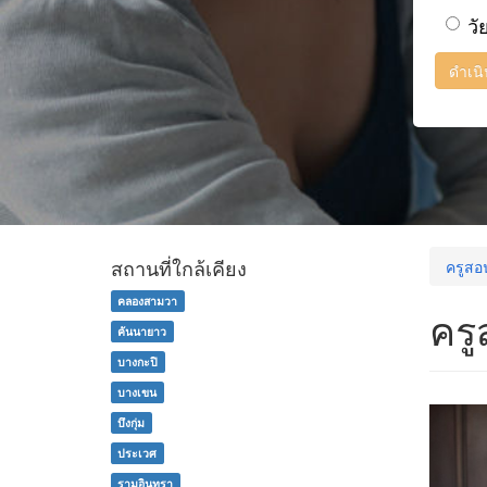
วั
ดำเน
สถานที่ใกล้เคียง
ครูสอ
คลองสามวา
ครู
คันนายาว
บางกะปิ
บางเขน
บึงกุ่ม
ประเวศ
รามอินทรา