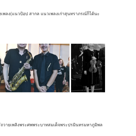
้องเพลง(แนวป้อป สากล แนวเพลงเก่าสุนทราภรณ์ก็ได้นะ
ชพิธีถวายเพลิงพระศพพระบาทสมเด็จพระปรมินทรมหาภูมิพล