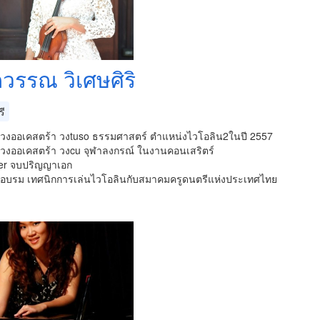
วรรณ วิเศษศิริ
รี
วมวงออเคสตร้า วงtuso ธรรมศาสตร์ ตำแหน่งไวโอลิน2ในปี 2557
วมวงออเคสตร้า วงcu จุฬาลงกรณ์ ในงานคอนเสริตร์
er จบปริญญาเอก
วมอบรม เทศนิกการเล่นไวโอลินกับสมาคมครูดนตรีแห่งประเทศไทย