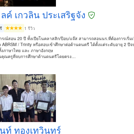
ิลค์ เกวลิน ประเสริฐจัง
รี
1 รีวิว
ณ์สอน 20 ปี ทั้งเปียโนคลาสสิก/ป๊อบ/แจ๊ส สามารถสอนนร.ที่ต้องการเริ่มเรี
ABRSM / Trinity หรือสอบเข้าศึกษาต่อด้านดนตรี ได้ตั้งแต่ระดับอายุ 2 ปีจน
ทั้งภาษาไทย และ ภาษาอังกฤษ
านคุณครูที่จบการศึกษาด้านดนตรีโดยตรง…
ินท์ ทองเทวินทร์