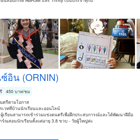
เรียนสอบเกรด ABRSM และ Trinity เป็นประจำทุกปี
ซ์อิน (ORNIN)
รี
450 บาท/ชม
ดนตรีตามโอกาส
รเวทที่บ้านนักเรียนและออนไลน์
ผู้เรียนสามารถเข้าร่วมแข่งดนตรีเพื่อฝึกประสบการณ์และได้พัฒนาฝีมือ
์ณสอนนักเรียนตั้งแต่อายุ 3.8 ขวบ - วัยผู้ใหญ่ค่ะ