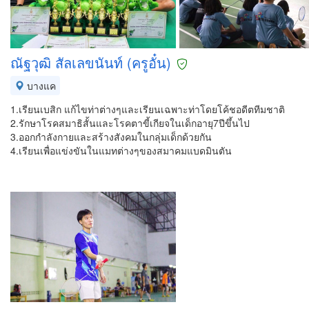
ณัฐวุฒิ สัลเลขนันท์ (ครูอั๋น)
บางแค
1.เรียนเบสิก แก้ไขท่าต่างๆและเรียนเฉพาะท่าโดยโค้ชอดีตทีมชาติ
2.รักษาโรคสมาธิสั้นและโรคตาขี้เกียจในเด็กอายุ7ปีขึ้นไป
3.ออกกำลังกายและสร้างสังคมในกลุ่มเด็กด้วยกัน
4.เรียนเพื่อแข่งขันในแมทต่างๆของสมาคมแบดมินตัน