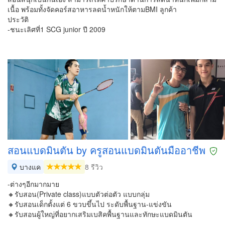
เนื้อ พร้อมทั้งจัดคอร์สอาหารลดน้ำหนักให้ตามBMI ลูกค้า
ประวัติ
-ชนะเลิศที่1 SCG junior ปี 2009
สอนแบดมินตัน by ครูสอนแบดมินตันมืออาชีพ
บางแค
8 รีวิว
-ต่างๆอีกมากมาย
🔸รับสอน(Private class)แบบตัวต่อตัว แบบกลุ่ม
🔸รับสอนเด็กตั้งแต่ 6 ขวบขึ้นไป ระดับพื้นฐาน-แข่งขัน
🔸รับสอนผู้ใหญ่ที่อยากเสริมเบสิคพื้นฐานและทักษะแบดมินตัน