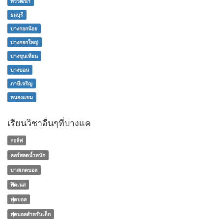
ทวีวัฒนา
ธนบุรี
บางกอกน้อย
บางกอกใหญ่
บางขุนเทียน
บางบอน
ภาษีเจริญ
หนองแขม
เรียนวิชาอื่นๆที่บางแค
กอล์ฟ
คอร์สลดน้ำหนัก
บาสเกตบอล
ฟิตเนส
ฟุตบอล
ฟุตบอลสำหรับเด็ก