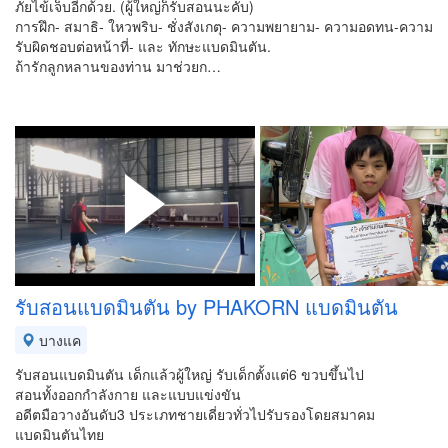
ภัยไข้เจ็บอีกด้วย. (ผู้ใหญ่ก็รับสอนนะคับ)
การฝึก- สมาธิ- ใหวพริบ- ชั่งสังเกตุ- ความพยายาม- ความอดทน-ความ
รับผิดชอบต่อหน้าที่- และ ทักษะแบดมินตัน.
ถ้ารักลูกหลานของท่าน มาช่วยก…
รับสอนแบดมินตัน by PHAKORN แบดมินตัน
บางแค
รับสอนแบดมินตัน เด็กแล้วผู้ใหญ่ รับเด็กตั้งแต่6 ขวบขึ้นไป
สอนทั้งออกกำลังกาย และแบบแข่งขัน
อดีตมือวางอันดับ3 ประเภทชายเดี่ยวทั่วไปรับรองโดยสมาคม
แบดมินตันไทย