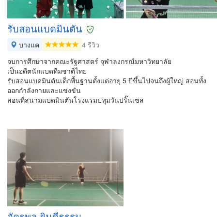
รับสอนแบดมินตัน
บางแค
4 รีวิว
จบการศึกษาจากคณะรัฐศาสตร์ จุฬาลงกรณ์มหาวิทยาลัย
เป็นอดีตนักแบดทีมชาติไทย
รับสอนแบดมินตันเด็กพื้นฐานตั้งแต่อายุ 5 ปีขึ้นไปจนถึงผู้ใหญ่ สอนทั้ง
ออกกำลังกายและแข่งขัน
สอนที่สนามแบดมินตันโรงแรมปทุมวันปริ๊นเซส
อัครพล ยินดีธรรม