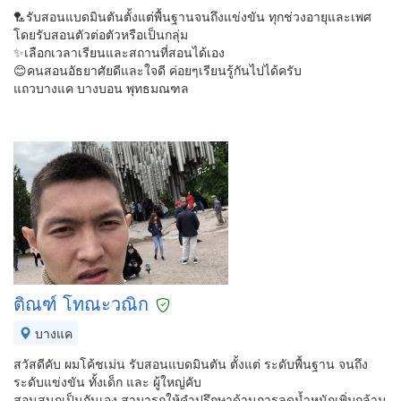
🏸รับสอนแบดมินตันตั้งแต่พื้นฐานจนถึงแข่งขัน ทุกช่วงอายุและเพศ
โดยรับสอนตัวต่อตัวหรือเป็นกลุ่ม
✨เลือกเวลาเรียนและสถานที่สอนได้เอง
😊คนสอนอัธยาศัยดีและใจดี ค่อยๆเรียนรู้กันไปได้ครับ
แถวบางแค บางบอน พุทธมณฑล
ติณฑ์ โทณะวณิก
บางแค
สวัสดีคับ ผมโค้ชเม่น รับสอนแบดมินตัน ตั้งแต่ ระดับพื้นฐาน จนถึง
ระดับแข่งขัน ทั้งเด็ก และ ผู้ใหญ่คับ
สอนสนุกเป็นกันเอง สามารถให้คำปรึกษาด้านการลดน้ำหนักเพิ่มกล้าม