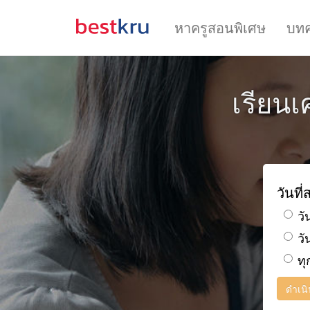
หาครูสอนพิเศษ
บท
เรียน
วันที
วั
วั
ทุ
ดำเน