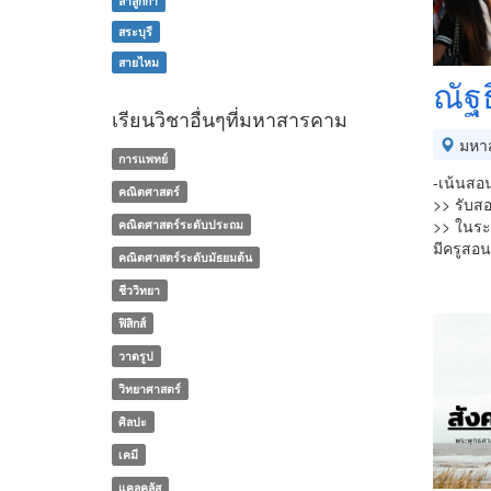
ลำลูกกา
สระบุรี
สายไหม
ณัฐธ
เรียนวิชาอื่นๆที่มหาสารคาม
มหา
การแพทย์
-เน้นสอน
คณิตศาสตร์
>> รับสอ
>> ในระ
คณิตศาสตร์ระดับประถม
มีครูสอ
คณิตศาสตร์ระดับมัธยมต้น
ชีววิทยา
ฟิสิกส์
วาดรูป
วิทยาศาสตร์
ศิลปะ
เคมี
แคลคูลัส