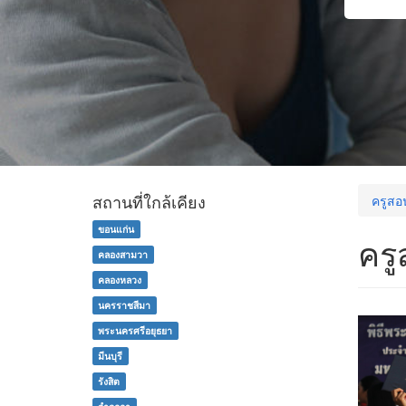
สถานที่ใกล้เคียง
ครูสอ
ขอนแก่น
คร
คลองสามวา
คลองหลวง
นครราชสีมา
พระนครศรีอยุธยา
มีนบุรี
รังสิต