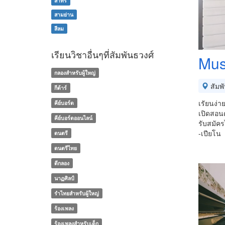
สาทร
สามย่าน
สีลม
เรียนวิชาอื่นๆที่สัมพันธวงศ์
Mus
กลองสำหรับผู้ใหญ่
สัมพ
กีต้าร์
เรัยนง่า
คีย์บอร์ด
เปิดสอน
คีย์บอร์ดออนไลน์
รับสมัคร
-เปียโน
ดนตรี
ดนตรีไทย
ตีกลอง
นาฏศิลป์
รำไทยสำหรับผู้ใหญ่
ร้องเพลง
ร้องเพลงสำหรับเด็ก