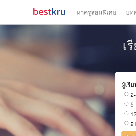
หาครูสอนพิเศษ
บท
เร
ผู้เรี
2-
5-
13
21