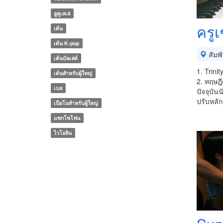
อูคูเลเล่
ครูเ
เต้น
เต้น K-pop
สัมพ
เต้นบัลเล่ต์
1. Trini
เต้นสำหรับผู้ใหญ่
2. ทฤษฎ
เบส
ปัจจุบันน
ปรับหลั
เปียโนสำหรับผู้ใหญ่
แซกโซโฟน
ไวโอลิน