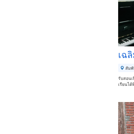
เฉล
สัมพ
รับสอนเป
เรียนได้ท