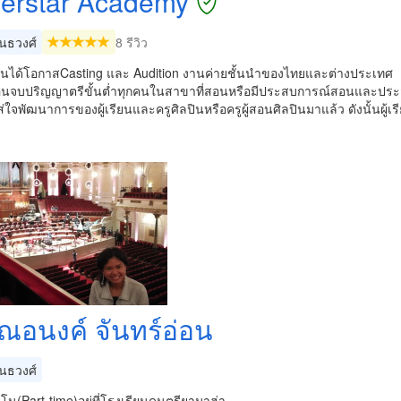
erstar Academy
ันธวงศ์
8 รีวิว
เรียนได้โอกาสCasting และ Audition งานค่ายชั้นนำของไทยและต่างประเทศ
้สอนจบปริญญาตรีขั้นต่ำทุกคนในสาขาที่สอนหรือมีประสบการณ์สอนและประสบ
ใส่ใจพัฒนาการของผู้เรียนและครูศิลปินหรือครูผู้สอนศิลปินมาแล้ว ดังนั้นผู้
ณอนงค์ จันทร์อ่อน
ันธวงศ์
โน(Part-time)อยู่ที่โรงเรียนดนตรียามาฮ่า