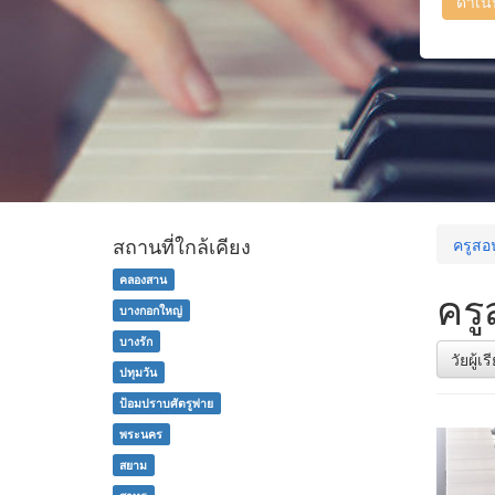
ดำเน
สถานที่ใกล้เคียง
ครูสอ
คลองสาน
ครู
บางกอกใหญ่
บางรัก
วัยผู้เ
ปทุมวัน
ป้อมปราบศัตรูพ่าย
พระนคร
สยาม