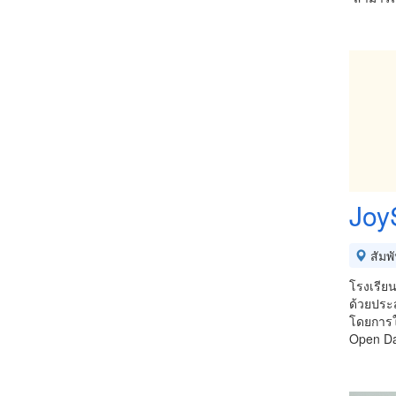
Joy
สัมพ
โรงเรีย
ด้วยประส
โดยการใ
Open Dai