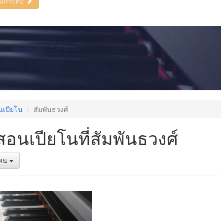
ินการต่อ
นเปียโน
สัมพันธวงศ์
สอนเปียโนที่สัมพันธวงศ์
รียน