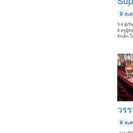
Sup
สัมพ
3.4 ผู้
4.ครูผู
รักเด็ก 
วรร
สัมพ
-สอนเปีย