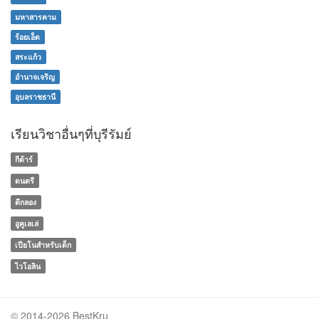
มหาสารคาม
ร้อยเอ็ด
สระแก้ว
อำนาจเจริญ
อุบลราชธานี
เรียนวิชาอื่นๆที่บุรีรัมย์
กีต้าร์
ดนตรี
ตีกลอง
อูคูเลเล่
เปียโนสำหรับเด็ก
ไวโอลิน
© 2014-2026 BestKru