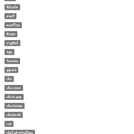
คีย์บอร์ด
ดนตรี
ดนตรีไทย
ตีกลอง
นาฏศิลป์
ฟลูต
ร้องเพลง
อูคูเลเล่
เต้น
เต้น cover
เต้น K-pop
เต้น Zumba
เต้นบัลเล่ต์
เบส
เปียโนสำหรับผู้ใหญ่