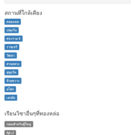
สถานที่ใกล้เคียง
คลองเตย
ปทุมวัน
พระราม 9
ราชเทวี
วัฒนา
สวนหลวง
สุขุมวิท
ห้วยขวาง
อโศก
เอกมัย
เรียนวิชาอื่นๆที่ทองหล่อ
กลองสำหรับผู้ใหญ่
กีต้าร์