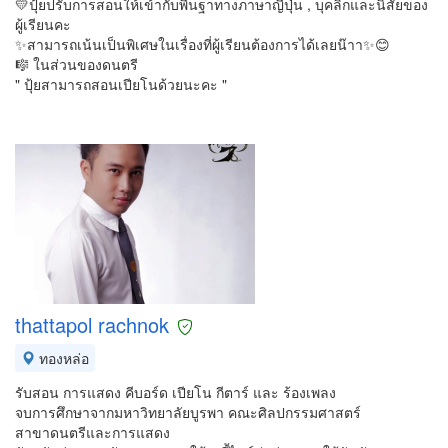
💛ปุ้ยปรับการสอนให้เข้ากับพื้นฐาทางภาษาญี่ปุ่น , บุคลิกและนิสัยของ
ผู้เรียนคะ
✨สามารถเน้นเป็นพิเศษในเรื่องที่ผู้เรียนต้องการได้เลยน๊าา✨😊
🎼 ในส่วนของดนตรี
" ปุ้ยสามารถสอนเปียโนด้วยนะคะ "
thattapol rachnok
ทองหล่อ
รับสอน การแสดง คีบอร์ด เปียโน กีตาร์ และ ร้องเพลง
จบการศึกษาจากมหาวิทยาลัยบูรพา คณะศิลปกรรมศาสตร์
สาขาดนตรีและการแสดง