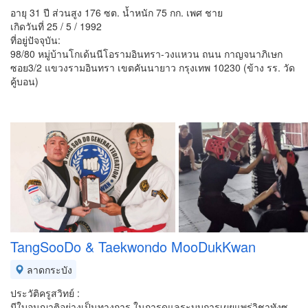
อายุ 31 ปี ส่วนสูง 176 ซต. น้ำหนัก 75 กก. เพศ ชาย
เกิดวันที่ 25 / 5 / 1992
ที่อยู่ปัจจุบัน:
98/80 หมู่บ้านโกเด้นนีโอรามอินทรา-วงแหวน ถนน กาญจนาภิเษก
ซอย3/2 แขวงรามอินทรา เขตคันนายาว กรุงเทพ 10230 (ข้าง รร. วัด
คู้บอน)
TangSooDo & Taekwondo MooDukKwan
ลาดกระบัง
ประวัติครูสวิทย์ :
มีใบอนุญาติอย่างเป็นทางการ ในการดูแลระบบการเผยแพร่วิชาทังซุ