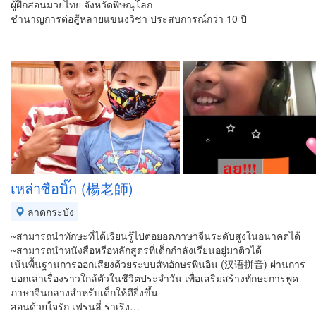
ผู้ฝึกสอนมวยไทย จังหวัดพิษณุโลก
ชำนาญการต่อสู้หลายแขนงวิชา ประสบการณ์กว่า 10 ปี
เหล่าซือบิ๊ก (楊老師)
ลาดกระบัง
~สามารถนำทักษะที่ได้เรียนรู้ไปต่อยอดภาษาจีนระดับสูงในอนาคตได้
~สามารถนำหนังสือหรือหลักสูตรที่เด็กกำลังเรียนอยู่มาติวได้
เน้นพื้นฐานการออกเสียงด้วยระบบสัทอักษรพินอิน (汉语拼音) ผ่านการ
บอกเล่าเรื่องราวใกล้ตัวในชีวิตประจำวัน เพื่อเสริมสร้างทักษะการพูด
ภาษาจีนกลางสำหรับเด็กให้ดียิ่งขึ้น
สอนด้วยใจรัก เฟรนลี่ ร่าเริง…