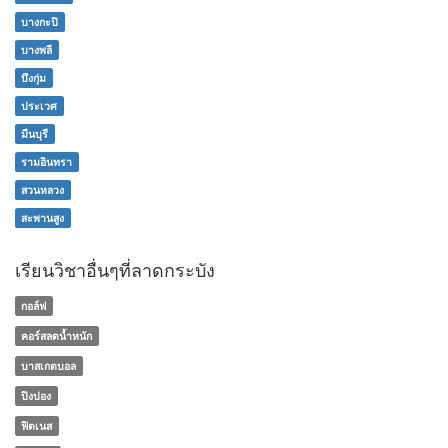
บางกะปิ
บางพลี
บึงกุ่ม
ประเวศ
มีนบุรี
รามอินทรา
สวนหลวง
สะพานสูง
เรียนวิชาอื่นๆที่ลาดกระบัง
กอล์ฟ
คอร์สลดน้ำหนัก
บาสเกตบอล
ปิงปอง
ฟิตเนส