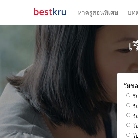
หาครูสอนพิเศษ
บท
เ
วัยขอ
วั
ว
วั
วั
วั