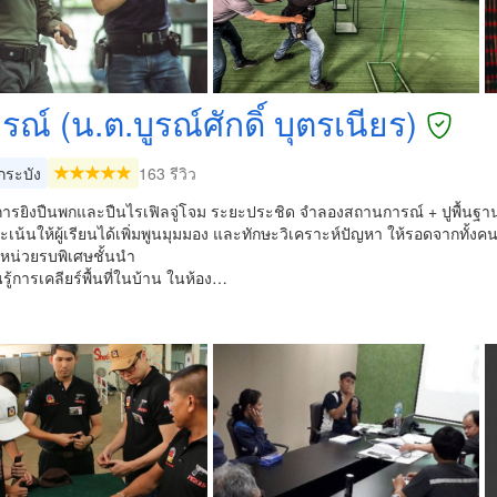
ูรณ์ (น.ต.บูรณ์ศักดิ์ บุตรเนียร)
ระบัง
163 รีวิว
การยิงปืนพกและปืนไรเฟิลจู่โจม ระยะประชิด จำลองสถานการณ์ + ปูพื้นฐา
ะเน้นให้ผู้เรียนได้เพิ่มพูนมุมมอง และทักษะวิเคราะห์ปัญหา ให้รอดจากทั
น่วยรบพิเศษชั้นนำ
นรู้การเคลียร์พื้นที่ในบ้าน ในห้อง…