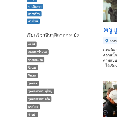
รามอินทรา
ลาดพร้าว
สายไหม
ครูบ
เรียนวิชาอื่นๆที่ลาดกระบัง
ลาดก
กอล์ฟ
(เทคนิค
คอร์สลดน้ำหนัก
คลาสนี้จ
ตามแบบห
บาสเกตบอล
- ได้เรีย
ปิงปอง
ฟิตเนส
ฟุตบอล
ฟุตบอลสำหรับผู้ใหญ่
ฟุตบอลสำหรับเด็ก
มวยไทย
ว่ายน้ำ