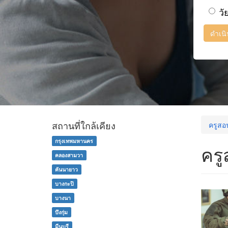
วั
ดำเน
สถานที่ใกล้เคียง
ครูสอ
กรุงเทพมหานคร
ครู
คลองสามวา
คันนายาว
บางกะปิ
บางนา
บึงกุ่ม
มีนบุรี