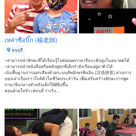
เหล่าซือบิ๊ก (楊老師)
ธนบุรี
~สามารถนำทักษะที่ได้เรียนรู้ไปต่อยอดภาษาจีนระดับสูงในอนาคตได้
~สามารถนำหนังสือหรือหลักสูตรที่เด็กกำลังเรียนอยู่มาติวได้
เน้นพื้นฐานการออกเสียงด้วยระบบสัทอักษรพินอิน (汉语拼音) ผ่านการ
บอกเล่าเรื่องราวใกล้ตัวในชีวิตประจำวัน เพื่อเสริมสร้างทักษะการพูด
ภาษาจีนกลางสำหรับเด็กให้ดียิ่งขึ้น
สอนด้วยใจรัก เฟรนลี่ ร่าเริง…