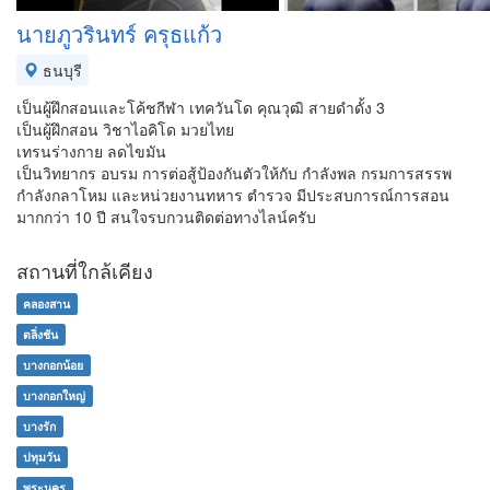
นายภูวรินทร์ ครุธแก้ว
ธนบุรี
เป็นผู้ฝึกสอนและโค้ชกีฬา เทควันโด คุณวุฒิ สายดำดั้ง 3
เป็นผู้ฝึกสอน วิชาไอคิโด มวยไทย
เทรนร่างกาย ลดไขมัน
เป็นวิทยากร อบรม การต่อสู้ป้องกันตัวให้กับ กำลังพล กรมการสรรพ
กำลังกลาโหม และหน่วยงานทหาร ตำรวจ มีประสบการณ์การสอน
มากกว่า 10 ปี สนใจรบกวนติดต่อทางไลน์​ครับ
สถานที่ใกล้เคียง
คลองสาน
ตลิ่งชัน
บางกอกน้อย
บางกอกใหญ่
บางรัก
ปทุมวัน
พระนคร