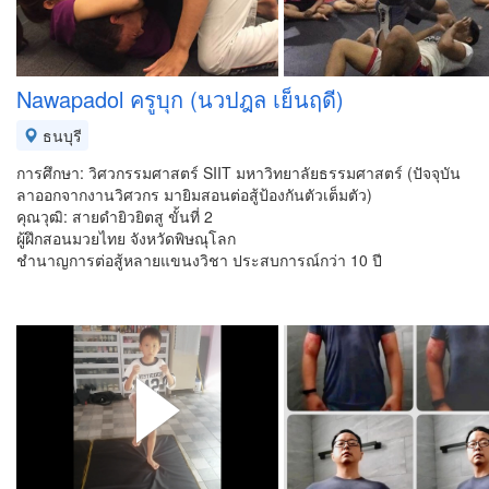
Nawapadol ครูบุก (นวปฎล เย็นฤดี)
ธนบุรี
การศึกษา: วิศวกรรมศาสตร์ SIIT มหาวิทยาลัยธรรมศาสตร์ (ปัจจุบัน
ลาออกจากงานวิศวกร มายิมสอนต่อสู้ป้องกันตัวเต็มตัว)
คุณวุฒิ: สายดำยิวยิตสู ขั้นที่ 2
ผู้ฝึกสอนมวยไทย จังหวัดพิษณุโลก
ชำนาญการต่อสู้หลายแขนงวิชา ประสบการณ์กว่า 10 ปี