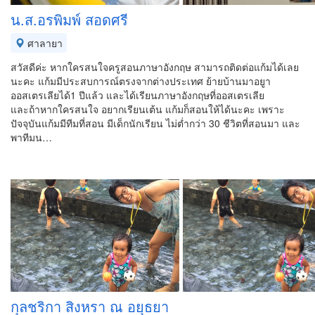
น.ส.อรพิมพ์ สอดศรี
ศาลายา
สวัสดีค่ะ หากใครสนใจครูสอนภาษาอังกฤษ สามารถติดต่อแก้มได้เลย
นะคะ แก้มมีประสบการณ์ตรงจากต่างประเทศ ย้ายบ้านมาอยูา
ออสเตรเลียได้1 ปีแล้ว และได้เรียนภาษาอังกฤษที่ออสเตรเลีย
และถ้าหากใครสนใจ อยากเรียนเต้น แก้มก็สอนให้ได้นะคะ เพราะ
ปัจจุบันแก้มมีทีมที่สอน มีเด็กนักเรียน ไม่ต่ำกว่า 30 ชีวิตที่สอนมา และ
พาทีมน…
กุลชริกา สิงหรา ณ อยุธยา