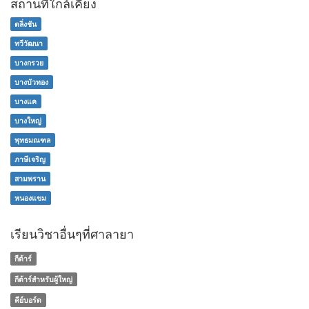
สถานที่ใกล้เคียง
ตลิ่งชัน
ทวีวัฒนา
บางกรวย
บางบัวทอง
บางแค
บางใหญ่
พุทธมณฑล
ภาษีเจริญ
สามพราน
หนองแขม
เรียนวิชาอื่นๆที่ศาลายา
กีต้าร์
กีต้าร์สำหรับผู้ใหญ่
คีย์บอร์ด